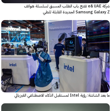
شركة e& UAE تفتح باب الطلب المسبق لسلسلة هواتف
Samsung  الجديدة القابلة للطي
رؤية Intel لمستقبل اﻟذﻛﺎء الاصطناعي الفيزيائي