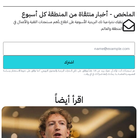
لخص - أخبار منتقاة من المنطقة كل أسبوع
تبقيك نشرة مينا تك البريدية الأسبوعية على اطلاع بأهم مستجدات التقنية والأعمال في
المنطقة والعالم.
اشترك
عبر تسجيلك، أنت تؤكد أن عمرك يزيد عن 18 عاماً وتوافق على تلقي النشرات البريدية والمحتوى الترويجي، كما توافق على شروط الاستخدام وسياسة
 الخاصة بنا. يمكنك إلغاء اشتراكك في أي وقت.
اقرأ أيضاً