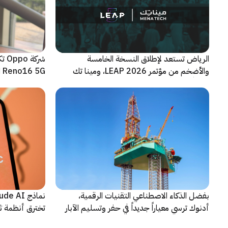
الرياض تستعد لإطلاق النسخة الخامسة
شرك
والأضخم من مؤتمر LEAP 2026، ومينا تك
Reno16 5G الجديدة
شريكاً إعلامياً للحدث
بفضل الذكاء الاصطناعي التقنيات الرقمية،
أدنوك ترسي معياراً جديداً في حفر وتسليم الآبار
تخترق أنظمة ث
النقطية
اختبارات أمنية