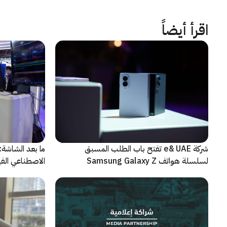
اقرأ أيضاً
شركة e& UAE تفتح باب الطلب المسبق
الاصطناعي الفيز
لسلسلة هواتف Samsung Galaxy Z
الجديدة القابلة للطي