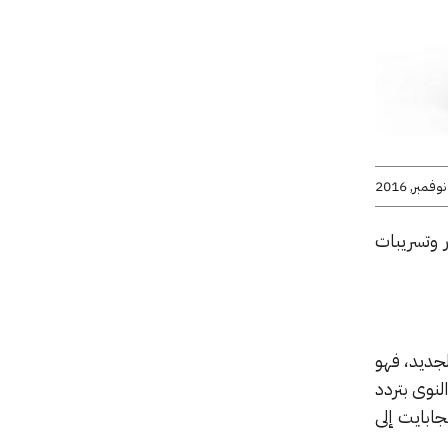
 وتسريبات
لجديد، فهو
108 x 1920 ومعالج من نوع MediaTek Helio P15 ثماني النوى بتردد
الجة رسوميات من نوع Mali-T860MP2 وذاكرة وصول عشوائي بحجم 4 جيجابايت إلى