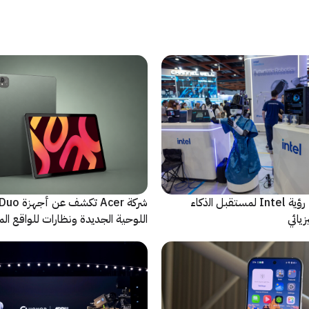
ﻣا بعد الشاشة: رؤية Intel لمستقبل اﻟذﻛﺎء
شركة Acer تك
يائي
اللوحية الجديدة ونظارات للواقع المع
الاصطناعي