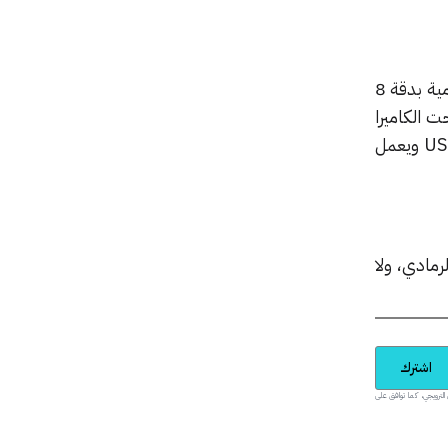
بدوره أيضاً يمتلك موتو ام كاميرا خلفية بدقة 16 ميغابكسل بتقنية التركيز PDAF إلى جانب كاميرا أمامية بدقة 8
 الكاميرا
الخلفية حساس لبصمة الإصبع كما يتمتع الهاتف أيضاً ببطارية بسعة 3050 ميلي امبير ومنفذ USB-C ويعمل
ل 295$ باللونين الذهبي والرمادي، ولا
اشترك
يدية والمحتوى الترويجي، كما توافق على