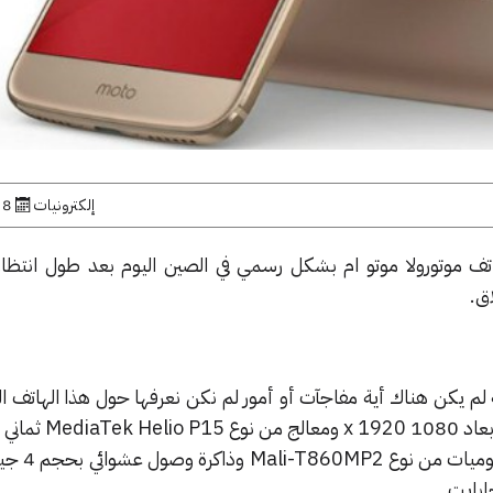
إلكترونيات
8 نوفمبر, 2016
ف موتورولا موتو ام بشكل رسمي في الصين اليوم بعد طول انتظار
ق.
ه لم يكن هناك أية مفاجآت أو أمور لم نكن نعرفها حول هذا الهاتف ا
يتمتع بشاشة بحجم 5,5 بوصة بأبعاد 0
2,2 جيجاهرتز ووحدة مع