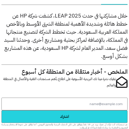
خلال مشاركتها في حدث LEAP 2025، كشفت شركة HP عن
ائلة وشديدة الأهمية لمنطقة الشرق الأوسط وبالأخص
كة العربية السعودية. حيث تخطط الشركة لتصنيع منتجاتها
مملكة، بالإضافة لمراكز بحثية ومشاريع أخرى. وحدثنا السيد
فضل سعد، المدير العام لشركة HP السعودية، عن هذه المشاريع
 أوسع.
خص - أخبار منتقاة من المنطقة كل أسبوع
تبقيك نشرة مينا تك البريدية الأسبوعية على اطلاع بأهم مستجدات التقنية والأعمال في المنطقة
والعالم.
اشترك
عبر تسجيلك، أنت تؤكد أن عمرك يزيد عن 18 عاماً وتوافق على تلقي النشرات البريدية والمحتوى الترويجي، كما توافق على شروط الاستخدام وسياسة
خاصة بنا. يمكنك إلغاء اشتراكك في أي وقت.