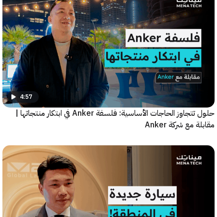
4:57
حلول تتجاوز الحاجات الأساسية: فلسفة Anker في ابتكار منتجاتها |
مع شركة Anker