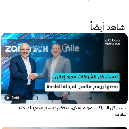
هد أيضاً
3:00
كل الشراكات مجرد إعلان… بعضها يرسم ملامح المرحلة
ة