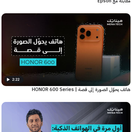
ع Epson
2:22
ّل الصورة إلى قصة | HONOR 600 Series