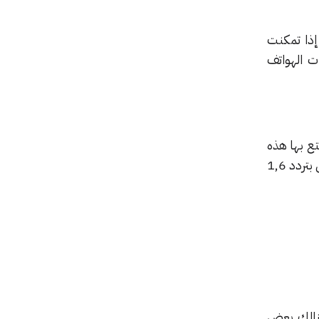
إذا تمكنت
ت الهواتف
ع بها هذه
الهواتف هي معالج Qualcomm Snapdragon 821 الذي يملك نواتين بتردد 2,15 جيجاهرتز ونواتين بتردد 1,6
ع فإن هنالك بعض