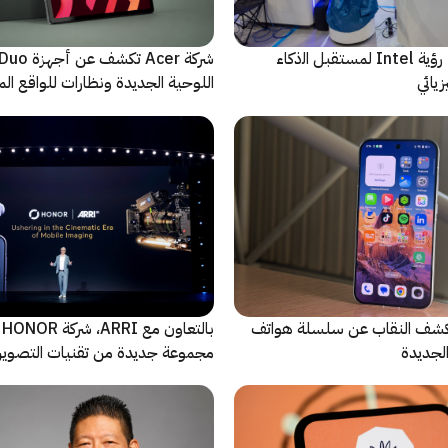
ﻣا بعد الشاشة: رؤية Intel لمستقبل اﻟذﻛﺎء
شركة Acer تك
يائي
اللوحية الجديدة ونظارات للواقع المع
الاصطناعي
ة Oppo تكشف النقاب عن سلسلة هواتف
با
مجموعة جديدة من تقنيات التصوير 