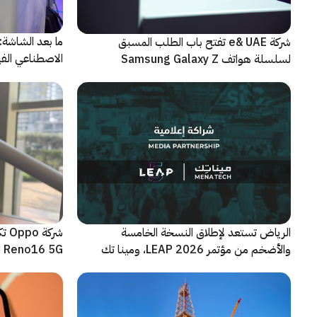
شركة e& UAE تفتح باب الطلب المسبق
الاصطناعي الفيز
لسلسلة هواتف Samsung Galaxy Z
الجديدة القابلة للطي
الرياض تستعد لإطلاق النسخة الخامسة
شرك
والأضخم من مؤتمر LEAP 2026، ومينا تك
Reno16 5G الجديدة
شريكاً إعلامياً للحدث