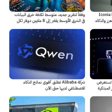
شف عن أجهزة Iconia Duo
وفقاً لتقرير جديد، متوسط تكلفة خرق البيانات
زز والذكاء
في الشرق الأوسط يقفز إلى 8 ملايين دولار لكل
حادثة
لتعاون مع ARRI، شركة HONOR تستعرض
شركة Alibaba تطلق أقوى نماذج الذكاء
المبتكرة
الاصطناعي لديها حتى الآن