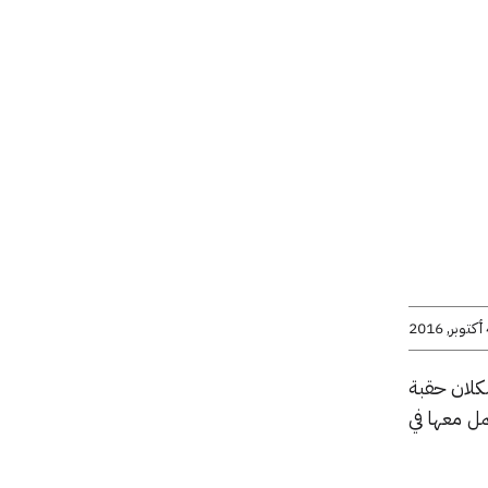
201
شعارها وهما بكسل وبكسل XL اللذين سيشكلان حقبة
ل معها في