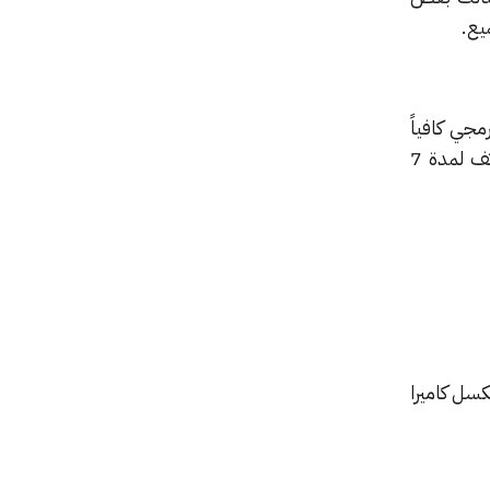
جي كافياً
لتوفير وتقليل استهلاك البطارية، كما توجد أيضاً تقنية للشحن السريع التي تسمح لك باستخدام الهاتف لمدة 7
كسل كاميرا