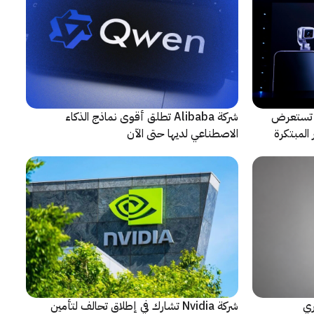
لتعاون مع ARRI، شركة HONOR تستعرض
شركة Alibaba تطلق أقوى نماذج الذكاء
المبتكرة
الاصطناعي لديها حتى الآن
ري
شركة Nvidia تشارك في إطلاق تحالف لتأمين