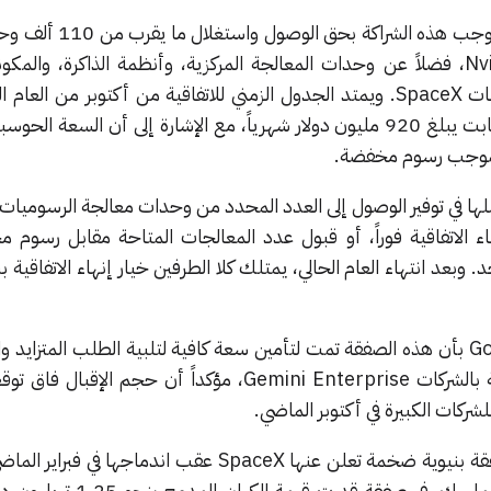
وفقاً للصفقة، ستحظى جوجل بموجب هذه الشرا
رسوميات متطورة من شركة Nvidia، فضلاً عن وحدات المعالجة المركزية، وأنظمة الذاكرة، وال
الأخرى الموجودة داخل مراكز بيانات SpaceX. ويمتد الجدول الزمني للاتفاقية من أكتوبر من 
شهر يونيو من عام 2029 بسعر ثابت يبلغ 920 مليون دولار شهرياً، مع الإشارة إلى أن الس
 بموجب رسوم مخفضة.
وجل إنهاء الاتفاقية فوراً، أو قبول عدد المعالجات المتاحة مقابل رسوم
وبعد انتهاء العام الحالي، يمتلك كلا الطرفين خيار إنهاء الاتفاقية 
صرح متحدث باسم Google Cloud بأن هذه الصفقة تمت لتأمين سعة كافية لتلبية الطلب المتز
العملاء على منصة الوكلاء الخاصة بالشركات Gemini Enterprise، مؤكداً أن حجم ا
ركات الكبيرة في أكتوبر الماضي.
تُعد اتفاقية جوجل التقنية ثاني صفقة بنيوية ضخمة تعلن عنها SpaceX عقب اندماج
الذكاء الاصطناعي xAI المملوكة لماسك، في صفقة قدر