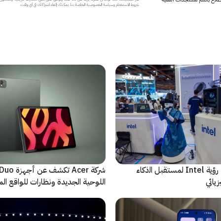
شروط الاستخدام وسياسة الخصوصية الخاصة بنا. يمكنك إلغاء اشتراكك في أي وقت.
ﻣا بعد الشاشة: رؤية Intel لمستقبل اﻟذﻛﺎء
شركة Acer تك
يائي
اللوحية الجديدة ونظارات للواقع المع
الاصطناعي