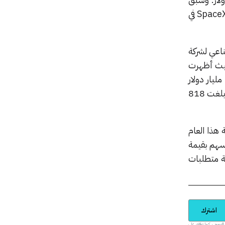
هذا الإطلاق إعلان شركة Anthropic الشهر الماضي عن صفقة لاستغلال كامل القدرة الحوسبية لشركة SpaceX في
ناعي لشركة
 حيث أظهرت
نشرة الإصدار أن إجمالي النفقات الرأسمالية للشركة في الربع الأول بلغ 10.1 مليار دولار، خُصصت 7.7 مليار دولار
منها للذكاء الاصطناعي، رغم تسجيل هذا القطاع لخسارة تشغيلية بلغت 2.5 مليار دولار مقابل إيرادات بلغت 818
 هذا العام
بوع عن خطط لبيع أسهم بقيمة
قيمة 10 مليارات دولار من مجموعة Berkshire Hathaway لتلبية متطلبات
اشترك
يدية والمحتوى الترويجي، كما توافق على