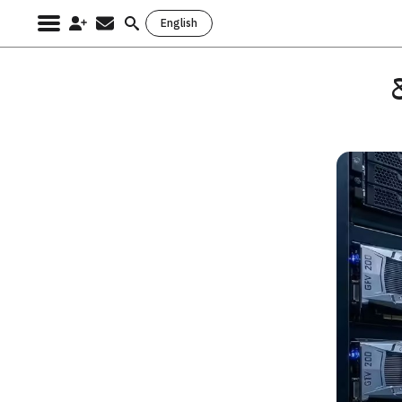
English
Search
for:
ع