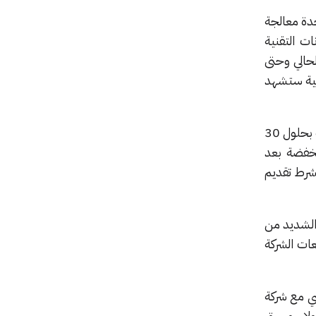
كة بحق الوصول واستغلال ما يقرب من 110 ألف وحدة معالجة
مكونات التقنية
العام الحالي وحتى
عة الحوسبية ستشهد
أوضحت SpaceX أنه في حال فشلها في توفير الوصول إلى العدد المحدد من وحدات معالجة الرسوميات بحلول 30
 مخفضة بعد
بشرط تقديم
ايد والشديد من
لإقبال فاق توقعات الشركة
ها في فبراير الماضي مع شركة
ت قيمة الكيان المدمج بنحو 1.25 تريليون دولار. وسبق