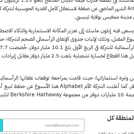
يسعى فيه إيلون ماسك إلى تعزيز المكانة الاستثمارية والذكاء الاصط
ام الأسبوع المقبل، وذلك لإثبات جدوى الإنفاق الرأسمالي الضخم للشركة؛
وتيرة استثماراتها؛ حيث قامت بمراجعة توقعات نفقاتها الرأسمالية
لتتفاوت بين 180 و190 مليار دولار. كما أعلنت الشركة الأم Alphabet هذا الأس
85 مليار دولار، تشمل استثماراً ب
المنطقة كل
 اطلاع بأهم مستجدات التقنية
عبر تسجيلك، أنت تؤكد أن عمرك يزيد عن 18 عاماً وتوافق على تلقي النشرات البر