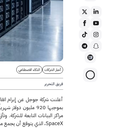
أخبار الشركات
الذكاء الاصطناعي
فريق التحرير
بموجبها 920 مليون د
SpaceX، الذي يتوقع أن يجمع مبالغ قياسية من السيولة النقدية في السوق المالية.