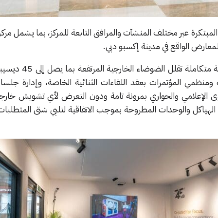
بتكرة عبر مختلف المنشآت والمرافق التابعة للمركز، بما يشمل مركز 
لمعارض الواقع في مدينة إكسبو دبي.
تقدم هذه الوحدات حلولاً هندسية متكاملة
 ومنظمي المؤتمرات بعقد اللقاءات الثنائية الخاصة، وإدارة جلسات
وى الإعلامي والحواري بمرونة تامة ودون التعرض لأي تشويش خارج
هياكل والوحدات المطروحة بموجب الاتفاقية لتلبي شتى المتطلبات ا