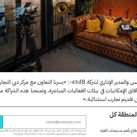
من جانبه، قال جون نونان، المؤسس والمدير الإداري لشركة 45dB-: «يسرنا التعاون مع م
ق الإمكانيات في بيئات الفعاليات المباشرة، وتمنحنا هذه الشراكة م
تقديم تجارب استثنائية.»
المنطقة كل
 اطلاع بأهم مستجدات التقنية
عبر تسجيلك، أنت تؤكد أن عمرك يزيد عن 18 عاماً وتوافق على تلقي النشرات البر
شروط الاستخدام وسياسة الخصوصية الخاصة بنا. يمكنك إلغاء اشتراكك في أي وقت.