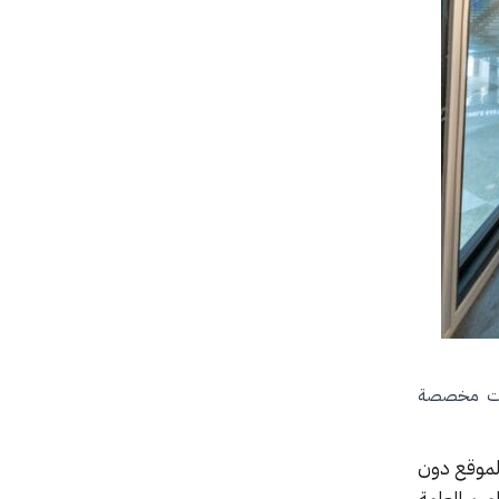
احات مخصصة
الموقع دون
يم العامة