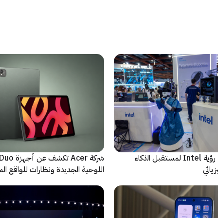
ﻣا بعد الشاشة: رؤية Intel لمستقبل اﻟذﻛﺎء
شركة Acer تك
يائي
اللوحية الجديدة ونظارات للواقع المع
الاصطناعي