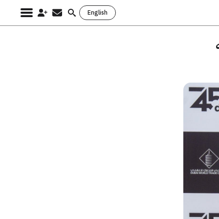
English
Search
for:
ته