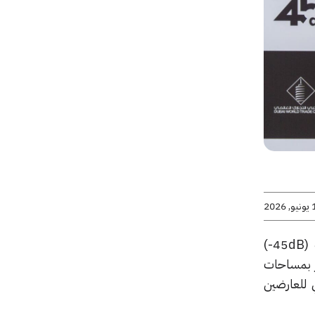
2026
أعلن مركز دبي التجاري العالمي (DWTC) عن إطلاق تعاون تكنولوجي وإنشائي جديد مع شركة (45dB-)
ز بمساحات
 للعارضين