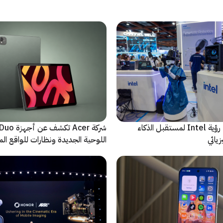
ﻣا بعد الشاشة: رؤية Intel لمستقبل اﻟذﻛﺎء
شركة Acer تك
يائي
اللوحية الجديدة ونظارات للواقع المع
الاصطناعي