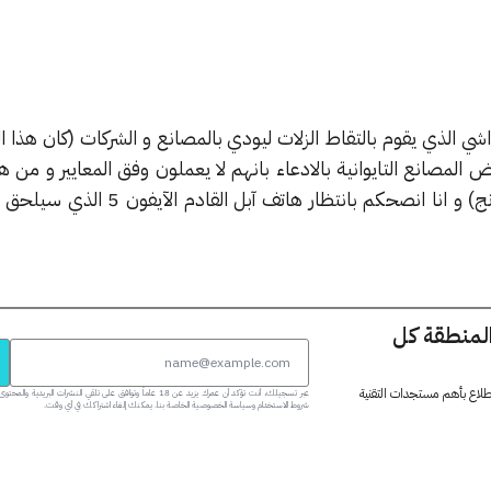
الذي يقوم بالتقاط الزلات ليودي بالمصانع و الشركات (كان هذا ال
لمصانع التايوانية بالادعاء بانهم لا يعملون وفق المعايير و من ه
“المشاهد الملوث” على سامسونج) و انا انصحكم بانتظار هاتف آ
المنطقة كل
 اطلاع بأهم مستجدات التقنية
عبر تسجيلك، أنت تؤكد أن عمرك يزيد عن 18 عاماً وتوافق على تلقي النشرات البر
شروط الاستخدام وسياسة الخصوصية الخاصة بنا. يمكنك إلغاء اشتراكك في أي وقت.