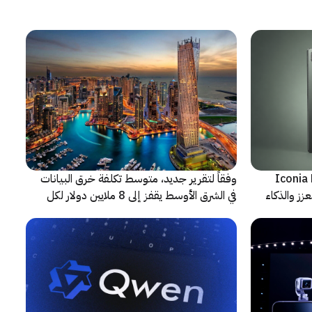
شف عن أجهزة Iconia Duo
وفقاً لتقرير جديد، متوسط تكلفة خرق البيانات
زز والذكاء
في الشرق الأوسط يقفز إلى 8 ملايين دولار لكل
حادثة