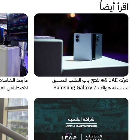
اقرأ أيضاً
شركة e& UAE تفتح باب الطلب المسبق
الاصطناعي الفيز
لسلسلة هواتف Samsung Galaxy Z
الجديدة القابلة للطي