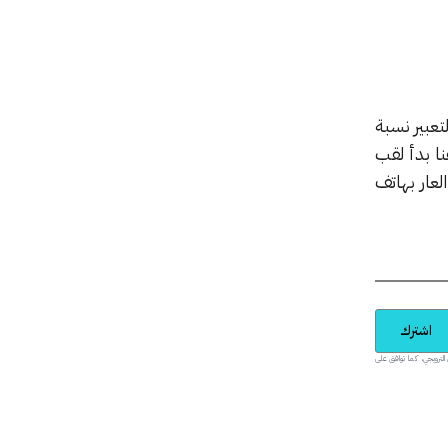
تعبير نسبة
نا بدأ لقب
بل القادم الآيفون 5 الذي سيلحق العار بهاتف
اشترك
يدية والمحتوى الترويجي، كما توافق على