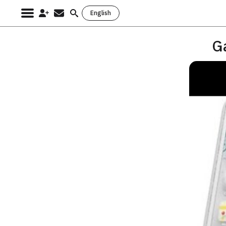
English
Search
for: