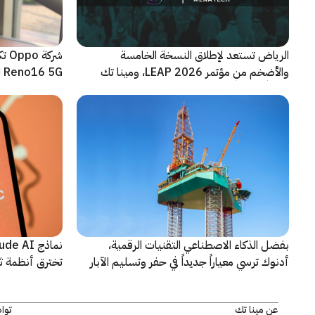
الرياض تستعد لإطلاق النسخة الخامسة
شرك
والأضخم من مؤتمر LEAP 2026، ومينا تك
Reno16 5G الجديدة
شريكاً إعلامياً للحدث
بفضل الذكاء الاصطناعي التقنيات الرقمية،
أدنوك ترسي معياراً جديداً في حفر وتسليم الآبار
تخترق أنظمة ث
النقطية
اختبارات أمنية
عن مينا تك
توا