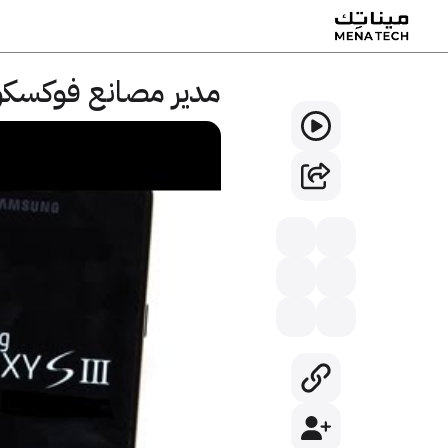
مدير مصانع فوكسكون : الايفون 5 سيلحق