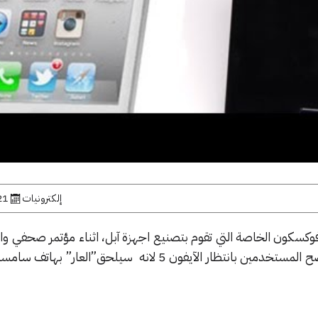
إلكترونيات
21 يونيو, 
مدير مصانع فوكسكون الخاصة التي تقوم بتصنيع اجهزة آبل، اثناء مؤتمر صحفي و
تصريحات جديدة كان ابرزها انه نصح المستخدمين بانتظار الآيفون 5 لانه سيلحق”الع