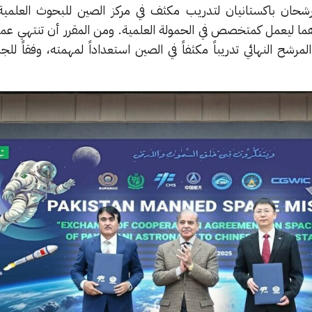
رشحان باكستانيان لتدريب مكثف في مركز الصين للبحوث العلمية
ما ليعمل كمتخصص في الحمولة العلمية. ومن المقرر أن تنتهي عملية
يبدأ بعدها المرشح النهائي تدريباً مكثفاً في الصين استعداداً لمهمته، وفقاً ل