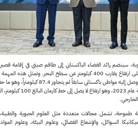
لوبة، سينضم رائد الفضاء الباكستاني إلى طاقم صيني في إقامة قصي
تيانجونغ، التي تدور حول الأرض على ارتفاع يقارب 400 كيلومتر عن سطح البحر. وتمثل هذ
لباكستان، لا سيما أن أعلى ارتفاع وصل إليه مواطن باكستاني سابقاً لم يتج
ناميرا سليم خلال رحلة شبه مدارية عام 2023، وهو ارتف
الخارجي.
ة طموحة، تشمل مجالات متعددة مثل العلوم الحيوية والطبية،
وميكانيكا السوائل، والإشعاع الفضائي، وعلوم البيئة، وعلوم الموا