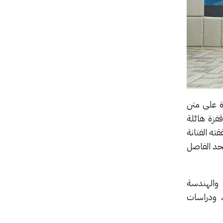
رة على متن
ه المهمة قفزة هائلة
اوز 87.4 كيلومتراً، وهو ما حققته الفنانة
اع لا يصل إلى خط كارمان البالغ 100 كيلومتر، الحد الفاصل
 والهندسة
د، ودراسات