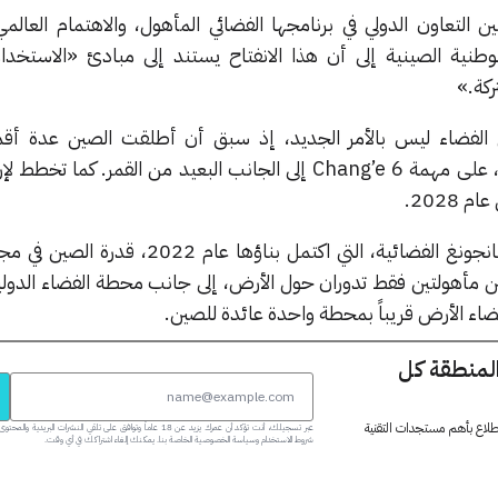
التعاون الدولي في برنامجها الفضائي المأهول، والاهتمام العالم
لوطنية الصينية إلى أن هذا الانفتاح يستند إلى مبادئ «الاستخدا
ركة.»
 الفضاء ليس بالأمر الجديد، إذ سبق أن أطلقت الصين عدة أقم
باكستانية، من بينها مسبار قمري، على مهمة Chang’e 6 إلى الجانب البعيد من القمر. ك
2028.
في سياق متصل، تجسد محطة تيانجونغ الفضائية، التي اكتمل بناؤها عا
اء الأرض قريباً بمحطة واحدة عائدة للصين.
المنطقة كل
 اطلاع بأهم مستجدات التقنية
عبر تسجيلك، أنت تؤكد أن عمرك يزيد عن 18 عاماً وتوافق على تلقي النشرات البر
شروط الاستخدام وسياسة الخصوصية الخاصة بنا. يمكنك إلغاء اشتراكك في أي وقت.