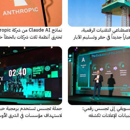
اصطناعي التقنيات الرقمية،
نماذج Claude AI م
راً جديداً في حفر وتسليم الآبار
تخترق أنظمة ثلاث شركات بالخطأ خ
اختبارات أمنية
سويقي إلى تجسس رقمي:
حملة تجسس تستخدم برمجية خبي
بيانات الإعلانات تكشفه
لاستهداف مؤسسات في الشرق الأو
وإفريقيا