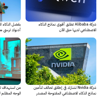
شركة Alibaba تطلق أقوى نماذج الذكاء
بفضل الذكاء ال
الاصطناعي لديها حتى الآن
أدنوك ترسي معيا
النقطية
شركة Nvidia تشارك في إطلاق تحالف لتأمين
من استهداف ت
نماذج الذكاء الاصطناعي المفتوحة المصدر
الوجه المظلم ل
كاسبرسكي