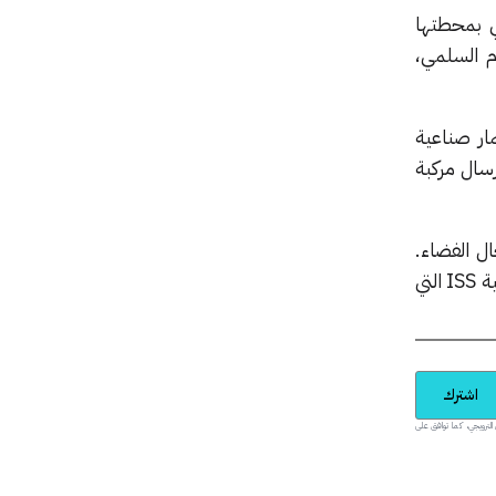
ي بمحطتها
م السلمي،
ار صناعية
ما تخطط لإرسال مركبة
م 2022، قدرة الصين في مجال الفضاء.
فضلاً عن كونها واحدة من محطتين مأهولتين فقط تدوران حول الأرض، إلى جانب محطة الفضاء الدولية ISS التي
اشترك
يدية والمحتوى الترويجي، كما توافق على