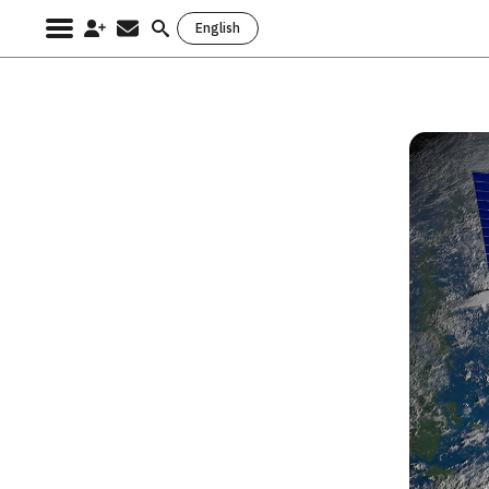
English
Search
for: