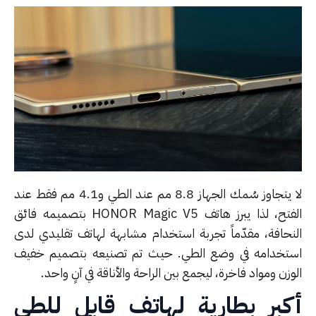
لا يتجاوز سُمك الجهاز 8.8 مم عند الطي و4.1 مم فقط عند
الفتح، لذا يبرز هاتف HONOR Magic V5 بتصميمه فائق
نحافة، مقدّماً تجربة استخدام مشابهة لهاتف تقليدي لدى
تخدامه في وضع الطي. حيث تم تصنيعه بتصميم خفيف
زن ومواد فاخرة، ليجمع بين الراحة والأناقة في آنٍ واحد.
كبر بطارية لهاتف قابل للطي