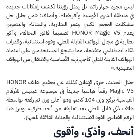
س مجرد جهاز رائد؛ بل يمثل رؤيتنا لكشف إمكانات جديدة
 منطقة الشرق الأوسط وأفريقيا». وأضاف: «من خلال حل
كلات الحجم الكبير، وعمر البطارية، والمتانة، والتصوير،
يقدم HONOR Magic V5 تصميماً فائق النحافة، وأكبر
رية في مجال الهواتف القابلة للطي، وقوة استثنائية، وقدرات
اء اصطناعي متقدمة، مما يشجع المستخدمين على اعتماد
واتف القابلة للطي كأجهزتهم الأساسية والانتقال من الهواتف
قليدية.»
خلال الحدث، جرى الإعلان كذلك عن تحقيق هاتف HONOR
Magic V5 رقماً قياسياً جديداً في موسوعة غينيس للأرقام
القياسية برفع وزن 104 كجم، وهو أعلى وزن تم رفعه بواسطة
تف ذكي قابل للطي بعد تعليقه من أحد طرفيه. ويبرز هذا
قم القياسي القوة الاستثنائية والمتانة الفائقة للجهاز.
نحف، وأذكى، وأقوى