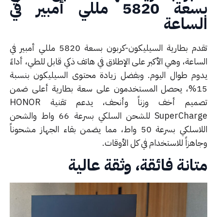
بسعة 5820 مللي أمبير في
لساعة
تقدم بطارية السيليكون-كربون بسعة 5820 مللي أمبير في
اعة، وهي الأكبر على الإطلاق في هاتف ذكي قابل للطي، أداءً
وم طوال اليوم. وبفضل زيادة محتوى السيليكون بنسبة
15%، يحصل المستخدمون على سعة بطارية أعلى ضمن
تصميم أخف وزناً وأنحف، يدعم تقنية HONOR
SuperCharge للشحن السلكي بسرعة 66 واط والشحن
اللاسلكي بسرعة 50 واط، مما يضمن بقاء الجهاز مشحوناً
هزاً للاستخدام في كل الأوقات.
انة فائقة، وثقة عالية