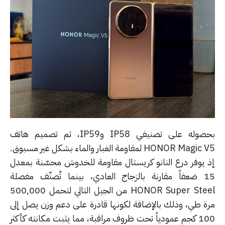
بحصوله على تصنيفي IP58 وIP59، تم تصميم هاتف
HONOR Magic V5 لمقاومة الغبار والماء بشكل غير مسبوق.
 يوفر درع النانو كريستال مقاومة للخدوش محسّنة بمعدل
15 ضعفاً مقارنة بالزجاج العادي، بينما تُصنّف مفصلة
HONOR Super Steel من الجيل التالي لتحمل 500,000
ة طي، وذلك بالإضافة لكونها قادرة على دعم وزن يصل إلى
100 كجم عمودياً تحت ظروف مراقبة، مما يثبت مكانته كأكثر