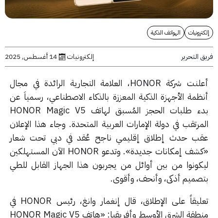
رونيات
الهواتف الذكية
التحرير
إلكترونيات
14 أغسطس, 2025
أعلنت شركة HONOR، العلامة التجارية الرائدة في مجال
ظمة الأجهزة الذكية المعززة بالذكاء الاصطناعي، رسمياَ عن
بدء طلبات الحجز المُسبق لهاتف HONOR Magic V5
مرتقب في دولة الإمارات العربية المتحدة. وجاء هذا الإعلان
ب حدث إطلاق إقليمي ناجح عُقد في دبي تحت شعار
«كشف إمكانات جديدة». وتدعو HONOR الآن المستهلكين
كونوا من بين أوائل من يجربون هذا الجهاز القابل للطي
صميم أذكى، وأنحف، وأقوى.
تعليقاً على الإطلاق، قال إنغمار وانغ، رئيس HONOR في
منطقة الشرق الأوسط وأفريقيا: «هاتف HONOR Magic V5