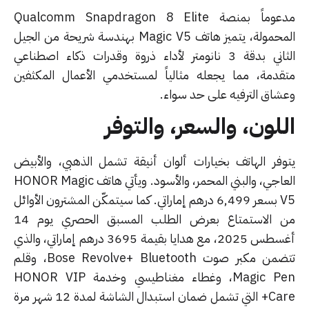
مدعوماً بمنصة Qualcomm Snapdragon 8 Elite
المحمولة، يتميز هاتف Magic V5 بهندسة شريحة من الجيل
الثاني بدقة 3 نانومتر لأداء ذروة وقدرات ذكاء اصطناعي
قدمة، مما يجعله مثالياً لمستخدمي الأعمال المكثفين
شاق الترفيه على حد سواء.
لون، والسعر، والتوفر
وفر الهاتف بخيارات ألوان أنيقة تشمل الذهبي، والأبيض
العاجي، والبني المحمر، والأسود. ويأتي هاتف HONOR Magic
V5 بسعر 6,499 درهم إماراتي. كما سيتمكّن المشترون الأوائل
من الاستمتاع بعرض الطلب المسبق الحصري يوم 14
أغسطس 2025، مع هدايا بقيمة 3695 درهم إماراتي، والذي
تتضمن مكبر صوت Bose Revolve+ Bluetooth، وقلم
Magic Pen، وغطاء مغناطيسي وخدمة HONOR VIP
Care+ التي تشمل ضمان استبدال الشاشة لمدة 12 شهر مرة