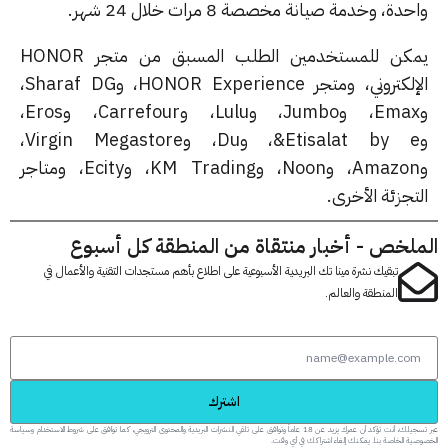
دة، وخدمة صيانة مخصصة 8 مرات خلال 24 شهر.
يمكن للمستخدمين الطلب المسبق من متجر HONOR
الإلكتروني، ومتجر HONOR Experience، وSharaf DG،
وEmax، وJumbo، وLulu، وCarrefour، وEros،
وEtisalat by e&، وDu، وVirgin Megastore،
وAmazon، وNoon، وKM Trading، وEcity، ومتاجر
جزئة الأخرى.
لخص - أخبار منتقاة من المنطقة كل أسبوع
تبقيك نشرة مينا تك البريدية الأسبوعية على اطلاع بأهم مستجدات التقنية والأعمال في
المنطقة والعالم.
اشترك
عبر تسجيلك، أنت تؤكد أن عمرك يزيد عن 18 عاماً وتوافق على تلقي النشرات البريدية والمحتوى الترويجي، كما توافق على شروط الاستخدام وسياسة
 الخاصة بنا. يمكنك إلغاء اشتراكك في أي وقت.