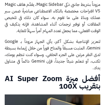
مزوداً بشريط جانبي ذكي Magic Sidebar، يقدّم هاتف Magic
V5 اقتراحات مخصصة بالذكاء الاصطناعي مباشرةً ضمن سير
لك وبناءً على ما تقوم به. سواء كان ذلك في تلخيص
مقالات أو توفير ترجمات أثناء المشاهدة، فإنه يتكيف في
قت الفعلي، مما يجعل تعدد المهام أمراً سهلاً للغاية.
لتعزيز الإنتاجية بشكل أكبر، يأتي الجهاز مزوداً بـ Google
Gemini، المثبت مسبقاً والمتاح فوراً من خلال إيماءة بسيطة
ى النقر مرتين على الجزء الخلفي. وسواء كنت تنظم يومك،
تكتب، أو تتعلم شيئاً جديداً، فإن Gemini دائماً في متناول
ك.
أفضل ميزة AI Super Zoom
قريب 100X