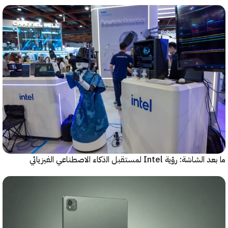
رؤية Intel لمستقبل اﻟذﻛﺎء الاصطناعي الفيزيائي