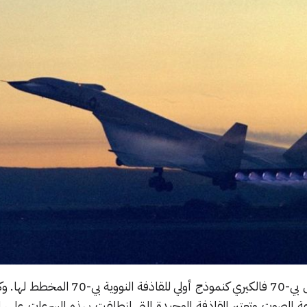
تم تطوير طائرة نورث أميركان إكس بي-70 فالكيري كنموذج أولي للق
 الصوت وتعتبر القاذفة الوحيدة التي انطلقت بهذه السرعات على ال