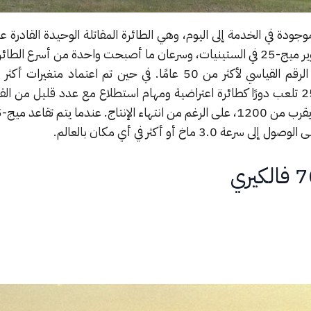
ميج-25 فوكسبات موجودة في الخدمة إلى اليوم، وهي الطائرة المقاتلة الوحيدة القادرة
بسرعات تزيد عن 3.0 ماخ. تم تطوير ميج-25 في الستينيات، وسرعان ما أصبحت واحدة من أسرع 
على الإطلاق وحافظت على هذا الرقم القياسي لأكثر من 50 عامًا. في حين تم اعتماد م
ميج-31 وميج-29، لا تزال ميج-25 تلعب دورًا كطائرة اعتراضية ومهام استطلاع مع عدد قليل من
 ماخ أو أكثر في أي مكان بالعالم.