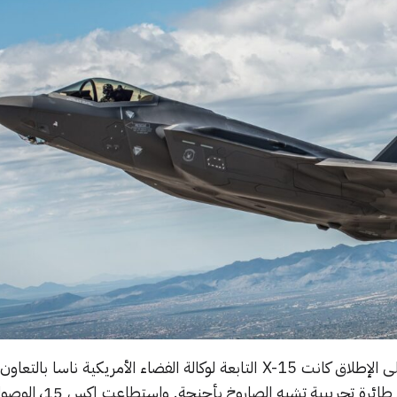
أسرع طائرة مقاتلة تم إنشاؤها على الإطلاق كانت X-15 التابعة لوكالة الفضاء الأمريكية نا
الجوية الأمريكية. وكانت عبارة عن طائرة تج