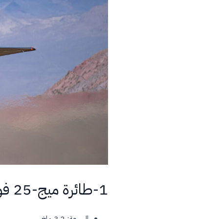
1-طائرة ميج-25 فوكسبات
السرعة: 3.2 ماخ