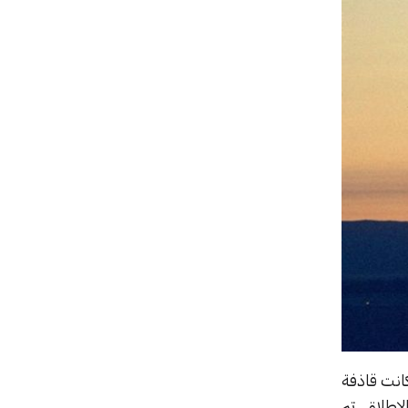
اذفة النووية بي-70 المخطط لها. وكانت قاذفة
إطلاق. تم