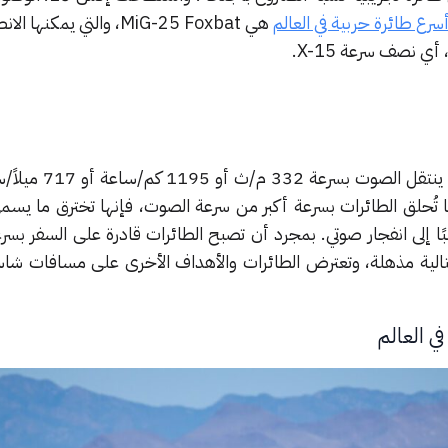
سرع طائرة حربية في العالم
هي MiG-25 Foxbat، والتي يمكن
سرعة الماخ نسبية لسرعة الصوت. ينتقل 
ضًا باسم ماخ 1.0. عندما تُحلق الطائرات بسرعة أكبر من سرعة الصوت، فإنها تخترق ما 
 إلى انفجار صوتي. بمجرد أن تصبح الطائرات قادرة على السفر بسرع
تالية مذهلة، وتعترض الطائرات والأهداف الأخرى على مسافات شا