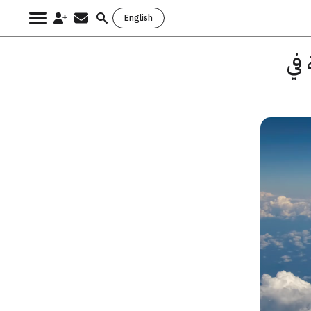
English
Search
for:
في