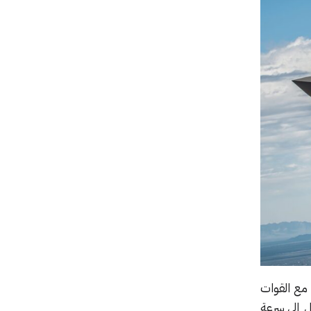
سا بالتعاون مع القوات
ريبية تشبه الصاروخ بأجنحة. واستطاعت إكس 15، الوصول إلى سرعة