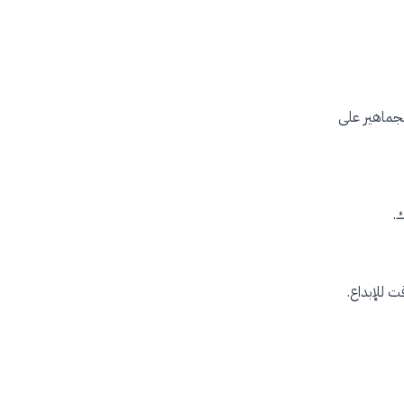
لجماهير على
.
 للإبداع.