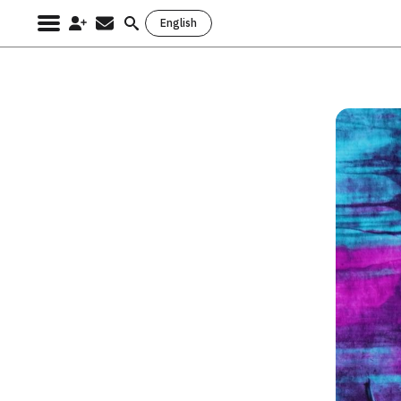
English
Search
for: