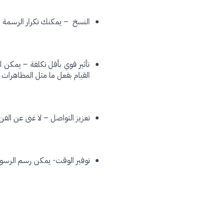
النسخ – يمكنك تكرار الرسمة 
تأثير قوي بأقل تكلفة – يمكن ل
القيام بفعل ما مثل المظاهرات و
تعزيز التواصل – لا غنى عن الف
توفير الوقت- يمكن رسم الرسوما