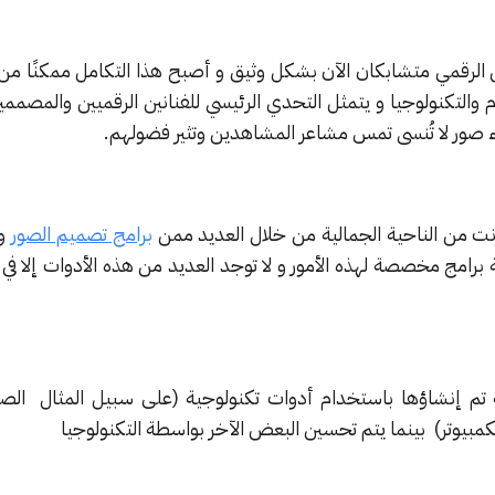
 الرقمي متشابكان الآن بشكل وثيق و أصبح هذا التكامل ممكنًا من خ
وم والتكنولوجيا و يتمثل التحدي الرئيسي للفنانين الرقميين والمصممي
اء صور لا تُنسى تمس مشاعر المشاهدين وتثير فضولهم.
رنت من الناحية الجمالية من خلال العديد ممن
برامج تصميم الصور
و 
ة برامج مخصصة لهذه الأمور و لا توجد العديد من هذه الأدوات إلا في
 تم إنشاؤها باستخدام أدوات تكنولوجية (على سبيل المثال الص
لكمبيوتر) بينما يتم تحسين البعض الآخر بواسطة التكنولوجيا