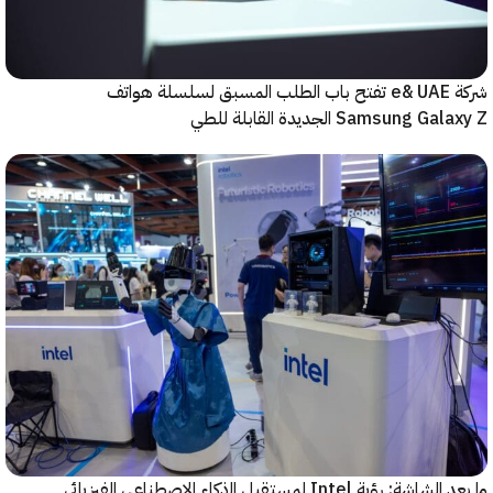
شركة e& UAE تفتح باب الطلب المسبق لسلسلة هواتف
Samsung  الجديدة القابلة للطي
رؤية Intel لمستقبل اﻟذﻛﺎء الاصطناعي الفيزيائي