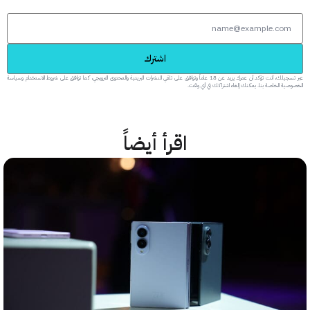
اشترك
عبر تسجيلك، أنت تؤكد أن عمرك يزيد عن 18 عاماً وتوافق على تلقي النشرات البريدية والمحتوى الترويجي، كما توافق على شروط الاستخدام وسياسة
 الخاصة بنا. يمكنك إلغاء اشتراكك في أي وقت.
اقرأ أيضاً