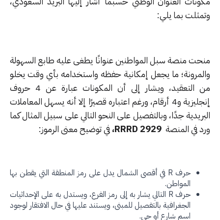
ونات العنوان الوطني حسبما أشار إليها البريد السعودي،
مثلت بما يلي:
حت منصة سبل المواطنين عنوانًا يطغى عليه طابع السهولة
لمرونة؛ ما يجعل إمكانية حفظه واستخدامه بأي وقت يخلو
من التعقيد، ويشار إلى أن المكونات عبارة عن 4 حروف
إنجليزية و4 أرقام، ورغم اعتباره قصيرًا إلا أنه يسهل المعاملات
ريدية جدًا، وبالتفصيل على النحو التالي على سبيل المثال كما
د في المنصة
RRRD 2929،
في توضيح معنى الرموز:
حرف R في أقصى الشمال يدل على رمز المنطقة التي يقطن بها
المواطن.
حرف R التالي يشار به إلى رمز الفرع، ويستدل به على الإحداثيات
الجغرافية بالتفصيل للمبنى، ويستند عليها في حال الافتقار لوجود
اسم شارع أو حي.