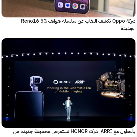
شركة Oppo تكشف النقاب عن سلسلة هواتف Reno16 5G
دة
بالتعاون مع ARRI، شركة HONOR تستعرض مجموعة جديدة من