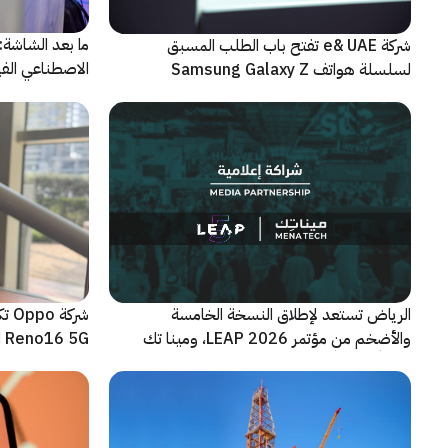
شركة e& UAE تفتح باب الطلب المسبق
الاصطناعي الفيز
لسلسلة هواتف Samsung Galaxy Z
الجديدة القابلة للطي
الرياض تستعد لإطلاق النسخة الخامسة
شرك
والأضخم من مؤتمر LEAP 2026، ومينا تك
Reno16 5G الجديدة
شريكاً إعلامياً للحدث