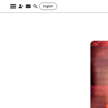
English
Search
for: