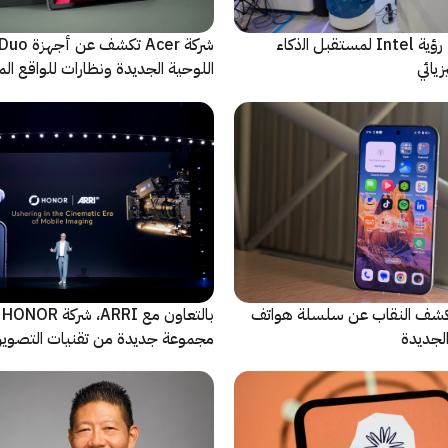
ﻣا بعد الشاشة: رؤية Intel لمستقبل اﻟذﻛﺎء
شركة Acer تك
يائي
اللوحية الجديدة ونظارات للواقع المع
الاصطناعي
ة Oppo تكشف النقاب عن سلسلة هواتف
با
مجموعة جديدة من تقنيات التصوير 