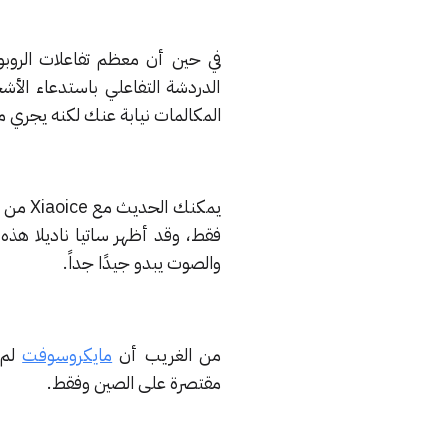
في حين أن معظم تفاعلات الروبوت Xiaoice كانت محادثات نصية، فق
الدردشة التفاعلي باستدعاء ال
المكالمات نيابة عنك لكنه يجري 
يمكنك 
فقط، وقد أظهر ساتيا ناديلا هذه 
والصوت يبدو جيدًا جداً.
من الغريب أن
مايكروسوفت
لم 
مقتصرة على الصين وفقط.