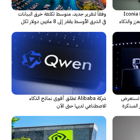
شف عن أجهزة Iconia Duo
وفقاً لتقرير جديد، متوسط تكلفة خرق البيانات
زز والذكاء
في الشرق الأوسط يقفز إلى 8 ملايين دولار لكل
حادثة
لتعاون مع ARRI، شركة HONOR تستعرض
شركة Alibaba تطلق أقوى نماذج الذكاء
المبتكرة
الاصطناعي لديها حتى الآن