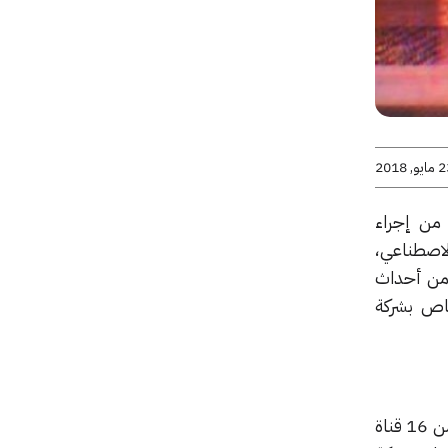
يو, 2018
من إجراء
لاصطناعي،
 من أحداث
اص بشركة
قامت الشركة باختبار التطبيق وأعلن ناديلا أن روبوت الدردشة لديه أكثر من 500 مليون صديق وأكثر من 16 قناة