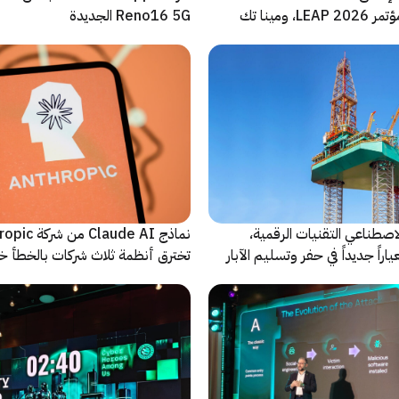
والأضخم من مؤتمر LEAP 2026، ومينا تك
Reno16 5G الجديدة
 للحدث
اصطناعي التقنيات الرقمية،
نماذج Claude AI م
راً جديداً في حفر وتسليم الآبار
تخترق أنظمة ثلاث شركات بالخطأ خ
اختبارات أمنية