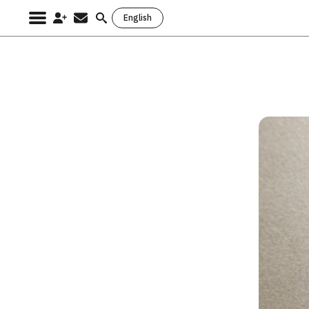
English
Search
for: