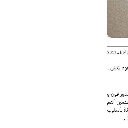
يل, 2013
وم لانش .
دوز فون و
تخدمين أهم
اً بأسلوب
.