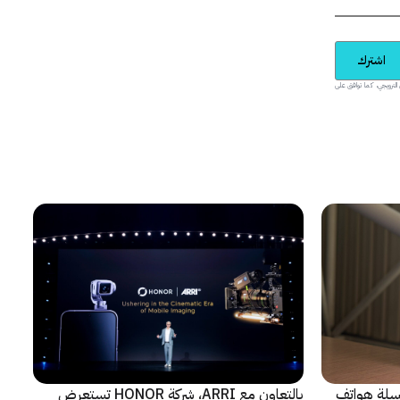
اشترك
يدية والمحتوى الترويجي، كما توافق على
 سلسلة هواتف
بالتعاون مع ARRI، شركة HONOR تستعرض