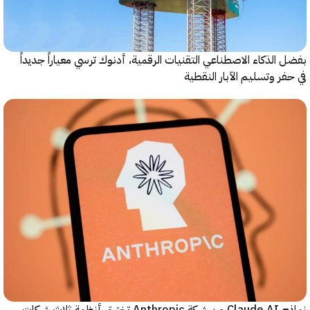
الذكاء الاصطناعي التقنيات الرقمية، أدنوك ترسي معياراً جديداً
ر وتسليم الآبار النقطية
نماذج Claude AI من شركة Anthropic تخترق أنظمة ثلاث شركات