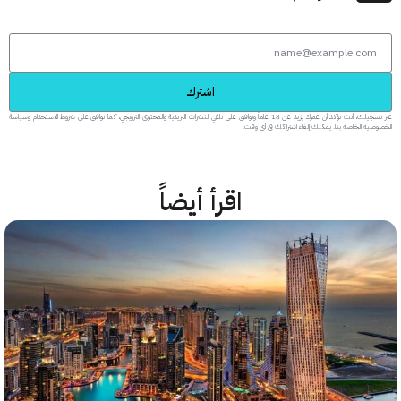
اشترك
عبر تسجيلك، أنت تؤكد أن عمرك يزيد عن 18 عاماً وتوافق على تلقي النشرات البريدية والمحتوى الترويجي، كما توافق على شروط الاستخدام وسياسة
 الخاصة بنا. يمكنك إلغاء اشتراكك في أي وقت.
اقرأ أيضاً