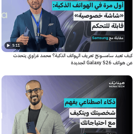
5:11
عيد سامسونج تعريف الهواتف الذكية؟ محمد عزاوي يتحدث
Galax الجديدة