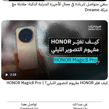
واصل للريادة في مجال الأجهزة المنزلية الذكية: مقابلة مع
2:18
يلي؟ | HONOR Magic8 Pro
عن مينا تك
تواصل معنا
Contact Us
About Us