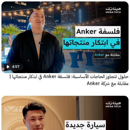
4:57
حلول تتجاوز الحاجات الأساسية: فلسفة Anker في ابتكار منتجاتها |
مع شركة Anker