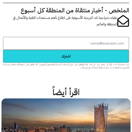
لخص - أخبار منتقاة من المنطقة كل أسبوع
تبقيك نشرة مينا تك البريدية الأسبوعية على اطلاع بأهم مستجدات التقنية والأعمال في
المنطقة والعالم.
اشترك
عبر تسجيلك، أنت تؤكد أن عمرك يزيد عن 18 عاماً وتوافق على تلقي النشرات البريدية والمحتوى الترويجي، كما توافق على شروط الاستخدام وسياسة
 الخاصة بنا. يمكنك إلغاء اشتراكك في أي وقت.
اقرأ أيضاً