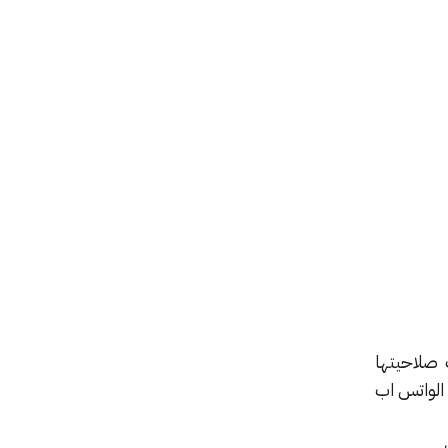
 صلاحيتها
 مع الرقم الموحد لخدمة العملاء، ورقم التواصل هو: 199033ورقم الواتس اب
.