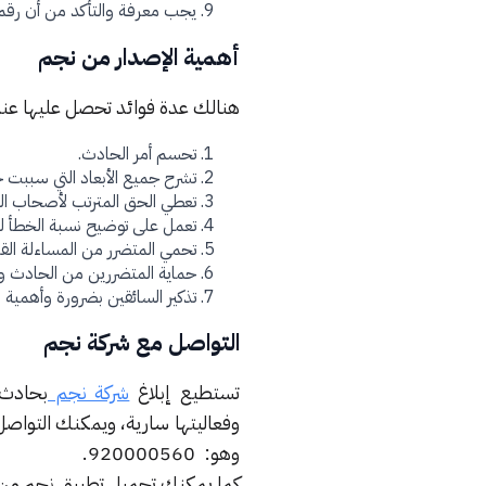
يجب معرفة والتأكد من أن رقم
أهمية الإصدار من نجم
هنالك عدة فوائد تحصل عليها عند إ
تحسم أمر الحادث.
تشرح جميع الأبعاد التي سببت 
تعطي الحق المترتب لأصحاب ال
تعمل على توضيح نسبة الخطأ ل
تحمي المتضرر من المساءلة الق
حماية المتضررين من الحادث و
تذكير السائقين بضرورة وأهمية ا
التواصل مع شركة نجم
تستطيع إبلاغ
شركة نجم
بحادث 
وهو: 920000560.
كما يمكنك تحميل تطبيق نجم من