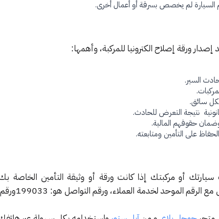
 السيارة لم يخصص بسرقة أو أعمال أخرى.
صدار ورقة إصلاح الكترونيا للمركبة، وأهمها:
حادث السير.
مركبات.
كل سائق.
انونية نتيجة التعرض للحادث.
ضمان حقوقهم المالية.
لحفاظ على التأمين ومتابعته.
سيارتك أو مركبتك إذا كانت ورقة أو وثيقة التأمين الخاصة بك
وفعاليتها سارية، ويمكنك التواصل
 متجر
جوجل بلاي
و من
آبل ستور
واستخدامه بكل سهولة عبر هاتفك