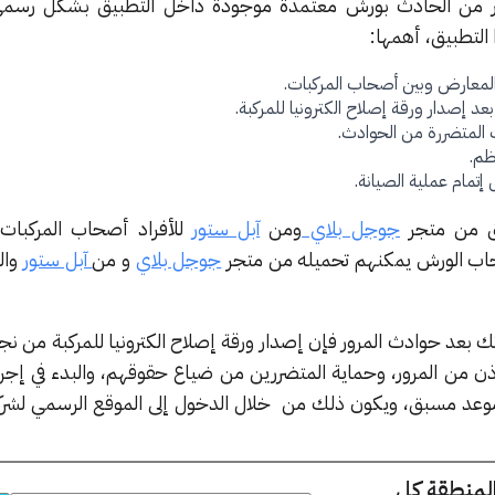
ر من الحادث بورش معتمدة موجودة داخل التطبيق بشكل رسمي
التطبيق، أهمها:
المعارض وبين أصحاب المركبات.
عد إصدار ورقة إصلاح الكترونيا للمركبة.
 المتضررة من الحوادث.
ظم.
تمام عملية الصيانة.
يق من متجر
جوجل بلاي
ومن
آبل ستور
للأفراد أصحاب المركبات 
اب الورش يمكنهم تحميله من متجر
جوجل بلاي
و من
آبل ستور
وال
بعد حوادث المرور فإن إصدار ورقة إصلاح الكترونيا للمركبة من نج
ن من المرور، وحماية المتضررين من ضياع حقوقهم، والبدء في إجرا
موعد مسبق، ويكون ذلك من خلال الدخول إلى الموقع الرسمي لشرك
المنطقة كل