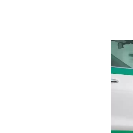
English
Search
for: