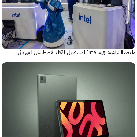
رؤية Intel لمستقبل اﻟذﻛﺎء الاصطناعي الفيزيائي