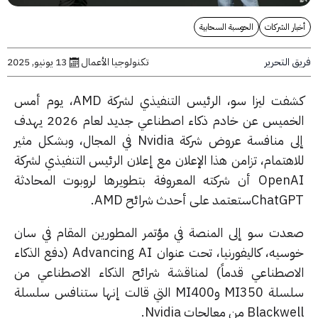
ر الشركات
الحوسبة السحابية
التحرير
تكنولوجيا الأعمال
13 يونيو, 2025
كشفت ليزا سو، الرئيس التنفيذي لشركة AMD، يوم أمس
الخميس عن خادم ذكاء اصطناعي جديد لعام 2026 يهدف
إلى منافسة عروض شركة Nvidia في المجال، وبشكل مثير
اهتمام، تزامن هذا الإعلان مع إعلان الرئيس التنفيذي لشركة
OpenAI أن شركته المعروفة بتطويرها لروبوت المحادثة
ستعتمد على أحدث شرائح AMD.
دت سو إلى المنصة في مؤتمر المطورين المقام في سان
خوسيه، كاليفورنيا، تحت عنوان Advancing AI (دفع الذكاء
اصطناعي قدماً) لمناقشة شرائح الذكاء الاصطناعي من
سلسلة MI350 وMI400 التي قالت إنها ستنافس سلسلة
Blac من معالجات Nvidia.