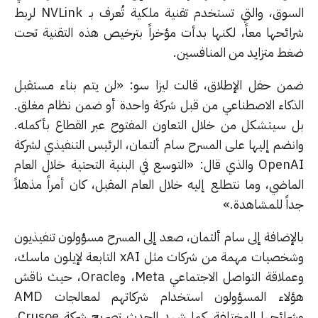
السوق، والتي تستخدم تقنية ملكية تُعرف بـ NVLink لربط
ائحها معاً، لكنها بدأت مؤخراً بترخيص هذه التقنية تحت
ط متزايد من المنافسين.
ن حفل الإطلاق، قالت ليزا سو: «لن يتم بناء مستقبل
ذكاء الاصطناعي من قبل شركة واحدة أو ضمن نظام مغلق.
 سيتشكل من خلال التعاون المفتوح عبر القطاع بأكمله.
نضم إليها على المسرح سام ألتمان، الرئيس التنفيذي لشركة
OpenAI والذي قال: «التوسع في البنية التحتية خلال العام
ماضي، وما نتطلع إليه خلال العام المقبل، كان أمراً مذهلاً
اً للمشاهدة.»
لإضافة إلى سام ألتمان، صعد إلى المسرح مسؤولون تنفيذيون
وشخصيات مهمة من شركات مثل xAI التابعة لإيلون ماسك،
وعملاقة التواصل الاجتماعي Meta، وOracle، حيث ناقش
هؤلاء المسؤولون استخدام شركاتهم لمعالجات AMD
وشرائحها المختلفة. كما شهد الحدث تصريح شركة Crusoe،