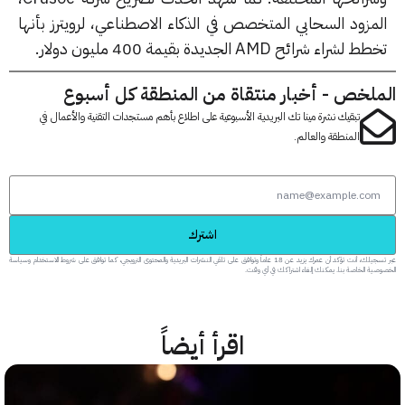
مزود السحابي المتخصص في الذكاء الاصطناعي، لرويترز بأنها
شراء شرائح AMD الجديدة بقيمة 400 مليون دولار.
لخص - أخبار منتقاة من المنطقة كل أسبوع
تبقيك نشرة مينا تك البريدية الأسبوعية على اطلاع بأهم مستجدات التقنية والأعمال في
المنطقة والعالم.
اشترك
عبر تسجيلك، أنت تؤكد أن عمرك يزيد عن 18 عاماً وتوافق على تلقي النشرات البريدية والمحتوى الترويجي، كما توافق على شروط الاستخدام وسياسة
 الخاصة بنا. يمكنك إلغاء اشتراكك في أي وقت.
اقرأ أيضاً