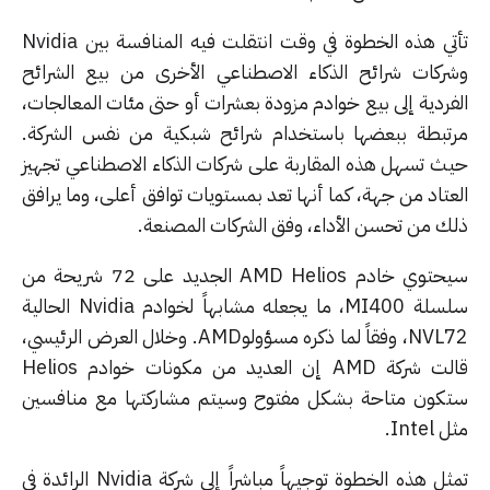
تأتي هذه الخطوة في وقت انتقلت فيه المنافسة بين Nvidia
ركات شرائح الذكاء الاصطناعي الأخرى من بيع الشرائح
فردية إلى بيع خوادم مزودة بعشرات أو حتى مئات المعالجات،
تبطة ببعضها باستخدام شرائح شبكية من نفس الشركة.
ث تسهل هذه المقاربة على شركات الذكاء الاصطناعي تجهيز
عتاد من جهة، كما أنها تعد بمستويات توافق أعلى، وما يرافق
ك من تحسن الأداء، وفق الشركات المصنعة.
سيحتوي خادم AMD Helios الجديد على 72 شريحة من
سلسلة MI400، ما يجعله مشابهاً لخوادم Nvidia الحالية
NVL72، وفقاً لما ذكره مسؤولوAMD. وخلال العرض الرئيسي،
قالت شركة AMD إن العديد من مكونات خوادم Helios
كون متاحة بشكل مفتوح وسيتم مشاركتها مع منافسين
Inte.
تمثل هذه الخطوة توجيهاً مباشراً إلى شركة Nvidia الرائدة في