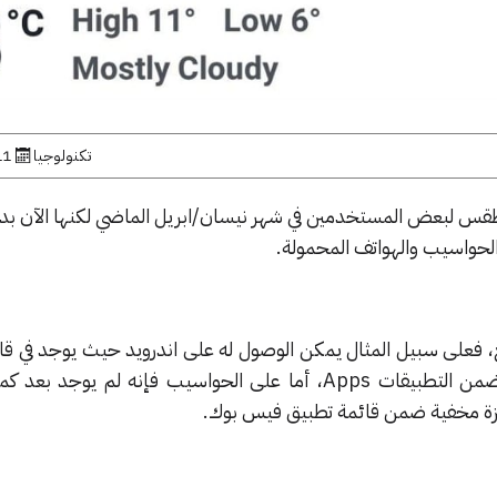
تكنولوجيا
11 فبراير,
طقس لبعض المستخدمين في شهر نيسان/ابريل الماضي لكنها الآن بد
حواسيب والهواتف المحمولة.
في الزاوية العلوية اليمنى وصنف ضمن التطبيقات Apps، أما على الحواسيب فإنه لم 