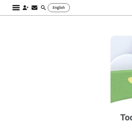
English
Search
for: