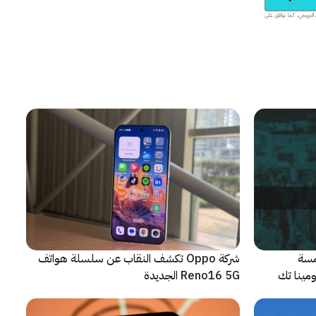
يدية والمحتوى الترويجي، كما توافق على
مسة
شركة Oppo تكشف النقاب عن سلسلة هواتف
م من مؤتمر LEAP 2026، ومينا تك
Reno16 5G الجديدة