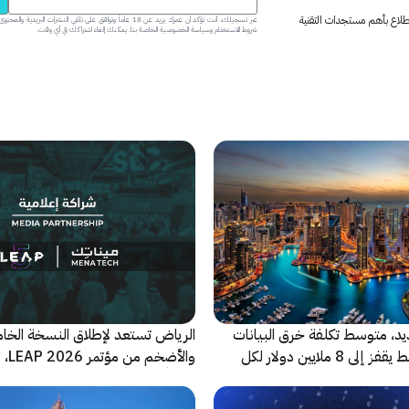
 اطلاع بأهم مستجدات التقنية
عبر تسجيلك، أنت تؤكد أن عمرك يزيد عن 18 عاماً وتوافق على تلقي النشرات البر
شروط الاستخدام وسياسة الخصوصية الخاصة بنا. يمكنك إلغاء اشتراكك في أي وقت.
ديد، متوسط تكلفة خرق البيانات
الرياض تستعد لإطلاق النسخة الخا
في الشرق الأوسط يقفز إلى 8 ملايين دولار لكل
والأضخ
شريكاً إعلامياً للحدث