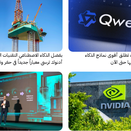
شركة Alibaba تطلق أقوى نماذج الذكاء
بفضل الذكاء الاصطناعي التقنيات ال
ا حتى الآن
أدنوك ترسي معياراً جديداً في حفر وت
النقطية