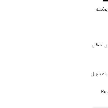
ق وآمن و يمكنك
الانتقال
ك بتنزيل
 خيار«Repair Android