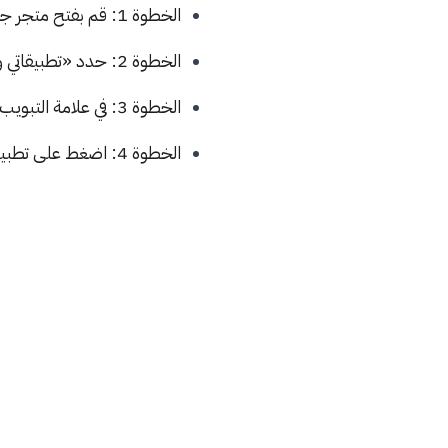
الخطوة 1: قم بفتح متجر جوجل بلاي على هاتفك.
الخطوة 2: حدد «تطبيقاتي وألعابي».
الخطوة 3: في علامة التبويب «مثبت» ، تحقق مما إذا كان الواتساب يحتوي على تحديث.
الخطوة 4: اضغط على تطبيق واتساب ثم زر «تحديث».