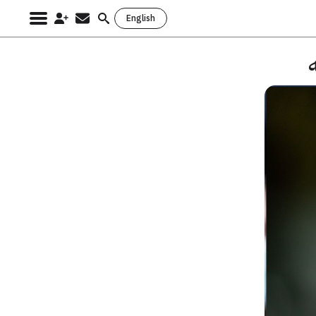
English
Search
for: