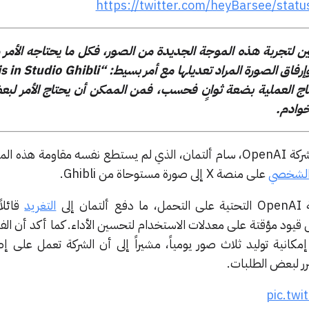
https://twitter.com/heyBarsee/st
 لتجربة هذه الموجة الجديدة من الصور، فكل ما يحتاجه الأمر 
مدفوع في خدمات ChatGPT، وإرفاق الصورة المراد تعديلها مع أمر بس
ا تحتاج العملية بضعة ثوانٍ فحسب، فمن الممكن أن يحتاج الأمر لبع
خوادم.
امتد التأثير إلى الرئيس التنفيذي لشركة OpenAI، سام ألتمان، الذي لم يستطع نفسه مقاوم
 الشخصي
على منصة X إلى صورة مستوحاة من Ghibli.
إلى
التغريد
قائلا
 قيود مؤقتة على معدلات الاستخدام لتحسين الأداء. كما أكد أن الفئ
ا قريباً إمكانية توليد ثلاث صور يومياً، مشيراً إلى أن الشركة تعمل عل
رر لبعض الطلبات.
pic.tw