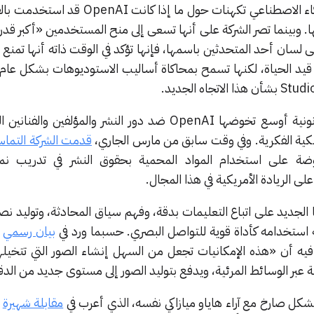
كما أثارت دقة الصور المنتَجة بالذكاء الاصطناعي تكهنات حول ما إ
ريب نموذجها. وبينما تصر الشركة على أنها تسعى إلى منح المستخدمين «أكبر 
على لسان أحد المتحدثين باسمها، فإنها تؤكد في الوقت ذاته أنها تمنع ت
ى قيد الحياة، لكنها تسمح بمحاكاة أساليب الاستوديوهات بشكل عام
يأتي هذا الجدل في ظل معارك قانونية أوسع تخوضها OpenAI ضد دور النشر والمؤلفين
ملكية الفكرية. وفي وقت سابق من مارس الجاري،
قدمت الشركة التماسا
روضة على استخدام المواد المحمية بحقوق النشر في تدريب نما
 الريادة الأمريكية في هذا المجال.
ات نموذجها الجديد على اتباع التعليمات بدقة، وفهم سياق المحادثة، وتولي
 استخدامه كأداة قوية للتواصل البصري. حسبما ورد في
بيان رسمي
ل
فيه أن «هذه الإمكانيات تجعل من السهل إنشاء الصور التي تتخيلها
 عبر الوسائط المرئية، ويدفع بتوليد الصور إلى مستوى جديد من الدق
شكل صارخ مع آراء هاياو ميازاكي نفسه، الذي أعرب في
مقابلة شهيرة