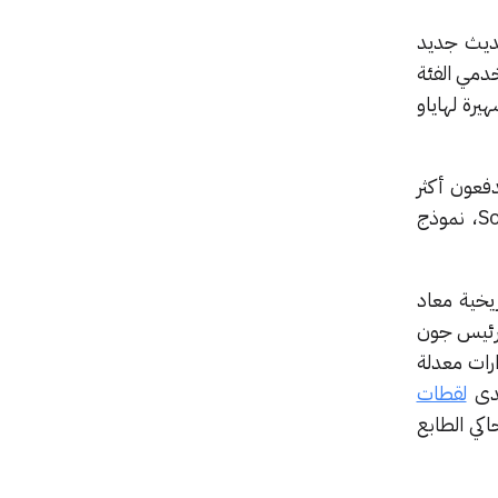
الرقمي، بفضل تحديث جديد
مستخدمي الفئة
شهيرة لهاياو
فعون أكثر
من 20 دولاراً شهرياً، على تجربة الميزة الجديدة بحماس، بل إن البعض ذهب إلى دمجها مع Sora، نموذج
يخية معاد
الرئيس جون
ضاً إصدارات معدلة
لقطات
كي الطابع