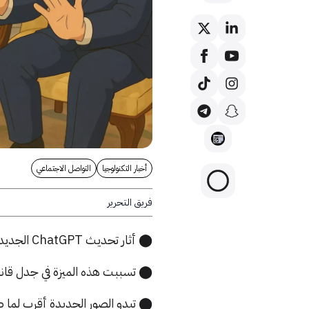
أخبار التكنولوجيا
التواصل الاجتماعي
فريق التحرير
⬤ أثار تحديث ChatGPT الجديد حماس المستخدمين بقدرته على توليد صور بأسلوب استديو Ghibli.
⬤ تسببت هذه الميزة في جدل قانو
⬤ تبدو الصور الجديدة أقرب لما ط