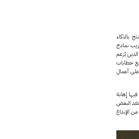
ج بالذكاء
ريب نماذج
لذين يُزعم
مبدعين إلى توقيع خطابات
على أعمال
بداعات المستوحاة من Ghibli، رأى آخرون فيها إهانة
تقد البعض
من الإبداع