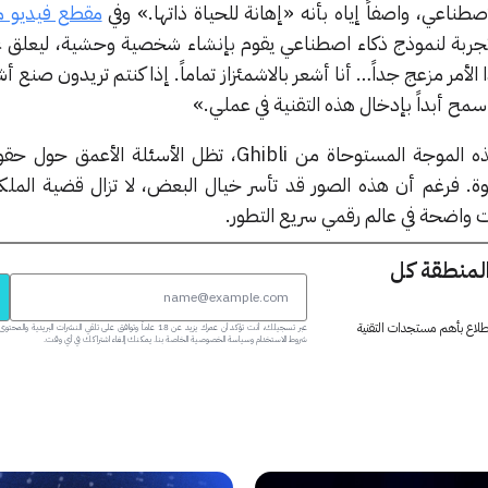
اصطناعي، واصفاً إياه بأنه «إهانة للحياة ذاتها.» وفي
مقطع فيديو م
تجربة لنموذج ذكاء اصطناعي يقوم بإنشاء شخصية وحشية، ليعلق عليه
الأمر مزعج جداً… أنا أشعر بالاشمئزاز تماماً. إذا كنتم تريدون صنع أش
سمح أبداً بإدخال هذه التقنية في عملي.»
بينما يواصل الإنترنت احتفاءه بهذه الموجة المستوحاة من Ghibli، تظل الأسئلة
قوة. فرغم أن هذه الصور قد تأسر خيال البعض، لا تزال قضية الملكي
ت واضحة في عالم رقمي سريع التطور.
المنطقة كل
 اطلاع بأهم مستجدات التقنية
عبر تسجيلك، أنت تؤكد أن عمرك يزيد عن 18 عاماً وتوافق على تلقي النشرات البر
شروط الاستخدام وسياسة الخصوصية الخاصة بنا. يمكنك إلغاء اشتراكك في أي وقت.