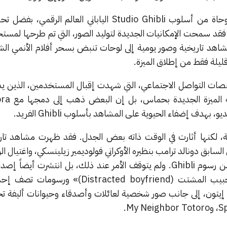
اجتاحت موجة من الصور المستوحاة من أسلوب Studio Ghibli الياباني العالم 
لقته OpenAI في ChatGPT. فقد سمحت الإمكانيات الجديدة لتوليد الصور، التي تم طرحها ل
GPT-4، بتحويل مشاهد تاريخية وصور يومية إلى لوحات تنبض بسحر أفلام الأنمي ال
ليلة فقط من إطلاق الميزة.
صات التواصل الاجتماعي، التي شهدت إقبال المستخدمين، الذين يد
، لكنها أثارت في الوقت ذاته بعض الجدل. فقد ظهرت مشاهد تار
السابق دونالد ترامب بنظيره الأوكراني فولوديمير زيلينسكي، واغتيال 
كينيدي، وهي بصيغة مستوحاة من رسوم Ghibli. ولم يتوقف الأمر عند ذلك، بل انتشرت أي
Distract)» ورسومات تصف إحدى
إيتون، إلى جانب صور شخصية لعائلات وأصدقاء وحيوانات أليفة تحا