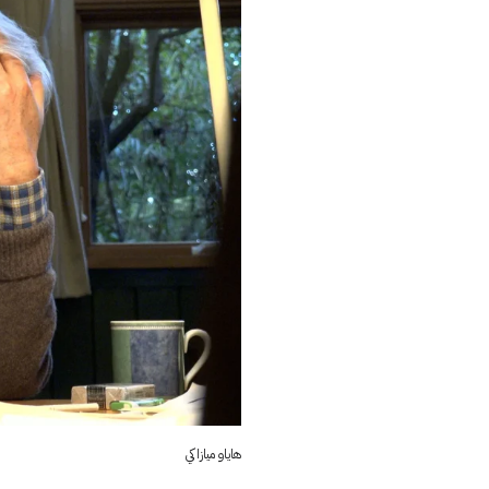
هاياو ميازاكي