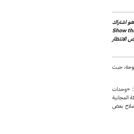
هو اشتراك
يط: “Show this in Studio Ghibli
ض الانتظار
ة هذه الموجة، حيث
ً: «وحدات
ة المجانية
ى إصلاح بعض