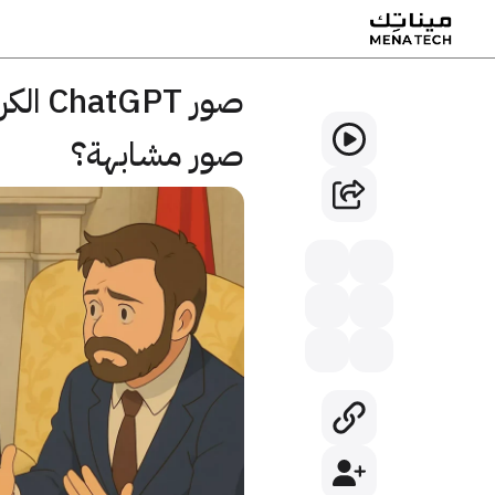
صور T
صور مشابهة؟