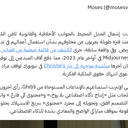
 إشعال الجدل المحيط بالجوانب الأخلاقية والقانونية للفن المُنت
 منذ فترة طويلة يعربون عن مخاوفهم بشأن استعمال أعمالهم في تد
ويض. وفي واقعة سابقة، جرى
الكشف عن قائمة ضخمة من الفنانين
ا
أن أعمالهم استُخدمت لتدريب Midjourney في أواخر عام 2023، مما دفع آلاف ال
ان آخرها
مناشدة موجهة إلى دار Christie’s
في نيويورك لوقف مزاد 
عوى انتهاك حقوق الملكية الفكرية.
في حين أبدى العديد من مستخدمي الإنترنت استمتاعهم بالإ
لحات مثل «إنتاج ذكاء اصطناعي بلا روح،» و«محتوى آلي فارغ.» وان
 التصميم الفني، وتحويله إلى مجرد «محتوى» سريع الاستهلاك يخلو 
دفوعة بموقف ميازاكي الواضح والمعادي بشدة للذكاء الاصطناعي.