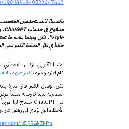
atus/1904891940522647662
بالنسبة للمستخدمين المتحمسين
style”. لكن وبينما عادة م
حالياً في ظل الضغط الكبير على ال
قام لفترة وجيزة
بتغيير صورة ملفه
لكن الإقبال الكبير فاق قدرة بنية OpenAI التحتية على التحمل، ما دفع ألتمان 
المعالجة لدينا تذوب،» معلناً فرض
من ChatGPT ستتاح له
الأخطاء التي تؤدي إلى رفض غير مب
itter.com/N5FBGkZkPp