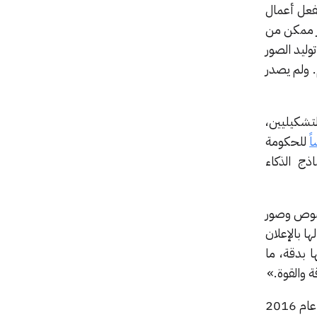
ذا كانت OpenAI قد استخدمت بالفعل أعمال
قدر ممكن من
وليد الصور
. ولم يصدر
 والفنانين التشكيليين،
ً
للحكومة
ذج الذكاء
د نصوص وصور
ها بالإعلان
 بدقة، ما
ة والقوة.»
عام 2016