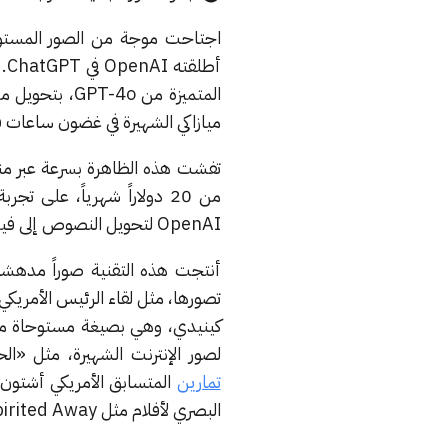
أط
المتميزة من o
ميازاكي الشهيرة في غضون ساعات ق
تفشت هذه الظاهرة بسرعة عبر من
OpenAI لتحويل النصوص إلى فيديو، بهدف إضفاء الحيوية على المشاهد بأسلوب Ghibli الفريد.
أنتجت هذه التقنية صوراً مدهشة
تصورها، مثل لقاء الرئيس الأمريكي 
لصور الإنترنت الشهيرة، مثل «الحبيب المشتت (ed boyfriend
تمارين
المتسابق الأمريكي أشتون 
البصري لأفلام مثل Spirited Away، وMy Neighbor Totoro.