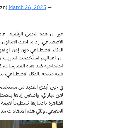
March 26, 2025
— Moses (@mosesvzn)
غير أن هذه الحمى الرقمية أعادت
الاصطناعي. إذ ما انفك الفنانون
الذكاء الاصطناعي دون إذن أو تع
احتجاجية ضد هذه الممارسات، ك
فنية منتجة بالذكاء الاصطناعي، بد
لفن ميازاكي، واصفين إياها بمصط
الظاهرة باعتبارها تسطيحاً لقيمة
الحقيقي. وتأتي هذه الانتقادات م