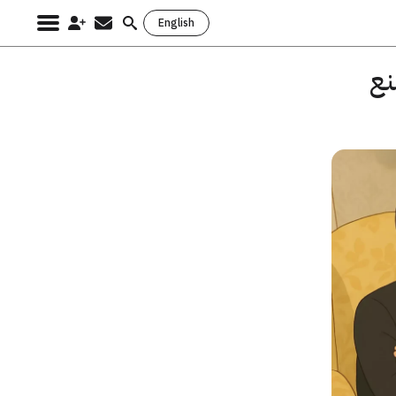
English
Search
for:
صنع