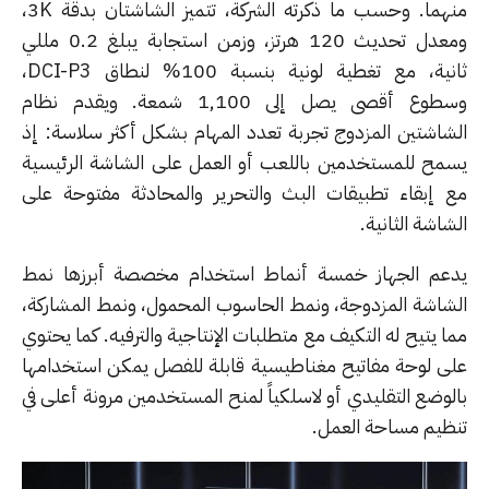
منهما. وحسب ما ذكرته الشركة، تتميز الشاشتان بدقة 3K،
ومعدل تحديث 120 هرتز، وزمن استجابة يبلغ 0.2 مللي
ثانية، مع تغطية لونية بنسبة 100% لنطاق DCI-P3،
وسطوع أقصى يصل إلى 1,100 شمعة. ويقدم نظام
شاشتين المزدوج تجربة تعدد المهام بشكل أكثر سلاسة: إذ
مح للمستخدمين باللعب أو العمل على الشاشة الرئيسية
 إبقاء تطبيقات البث والتحرير والمحادثة مفتوحة على
اشة الثانية.
عم الجهاز خمسة أنماط استخدام مخصصة أبرزها نمط
شاشة المزدوجة، ونمط الحاسوب المحمول، ونمط المشاركة،
 يتيح له التكيف مع متطلبات الإنتاجية والترفيه. كما يحتوي
ى لوحة مفاتيح مغناطيسية قابلة للفصل يمكن استخدامها
لوضع التقليدي أو لاسلكياً لمنح المستخدمين مرونة أعلى في
ظيم مساحة العمل.