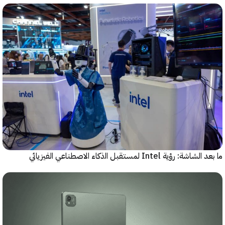
رؤية Intel لمستقبل اﻟذﻛﺎء الاصطناعي الفيزيائي