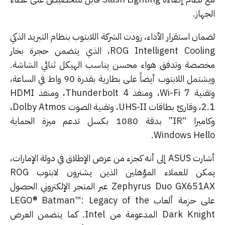
هاز.
ان استقرار الأداء، زودت الشركة اللابتوب بنظام التبريد الذكي
ROG Intelligent Cooling، الذي يتضمن حجرة بخار
صصة وتدفق هواء محسن يناسب الهيكل ثنائي الشاشة.
ويشتمل اللابتوب أيضاً على بطارية بقدرة 90 واط في الساعة،
وتقنية Wi-Fi 7، ومنفذ Thunderbolt 4، ومنفذ HDMI
2.1، وقارئ بطاقات UHS-II، وتقنية الصوت Dolby Atmos،
وكاميرا “IR” بدقة 1080 بكسل تدعم ميزة الحماية
Windows Hell
أشارت ASUS إلى أنه كجزء من عرض الإطلاق في دولة الإمارات،
يمكن للعملاء المؤهلين الذين يشترون لابتوب ROG
Zephyrus Duo GX651AX عبر المتجر الإلكتروني الحصول
على حزمة ألعاب LEGO® Batman™: Legacy of the
Dark Knight المدعومة من Intel. كما يتضمن العرض