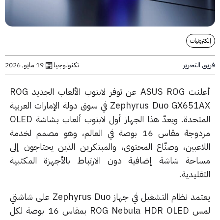
رونيات
التحرير
تكنولوجيا
19 مايو, 2026
أعلنت ASUS ROG عن توفر لابتوب الألعاب الجديد ROG
Zephyrus Duo GX651AX في سوق دولة الإمارات العربية
المتحدة. ويعدّ هذا الجهاز أول لابتوب ألعاب بشاشة OLED
مزدوجة مقاس 16 بوصة في العالم، وهو مصمم لخدمة
لاعبين، وصنّاع المحتوى، والمبتكرين الذين يحتاجون إلى
احة شاشة إضافية دون الارتباط بالأجهزة المكتبية
قليدية.
يعتمد نظام التشغيل في جهاز Zephyrus Duo على شاشتي
لمس ROG Nebula HDR OLED بمقاس 16 بوصة لكل