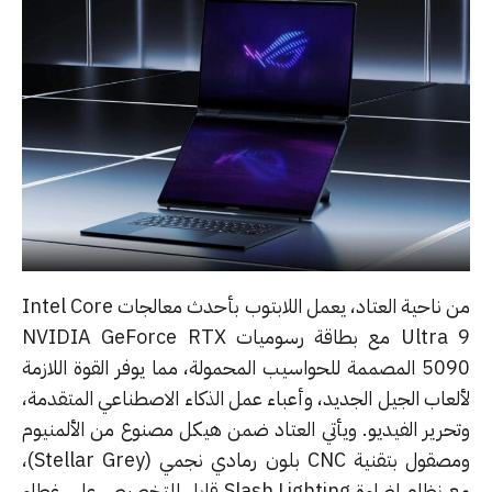
من ناحية العتاد، يعمل اللابتوب بأحدث معالجات Intel Core
Ultra 9 مع بطاقة رسوميات NVIDIA GeForce RTX
5090 المصممة للحواسيب المحمولة، مما يوفر القوة اللازمة
لعاب الجيل الجديد، وأعباء عمل الذكاء الاصطناعي المتقدمة،
حرير الفيديو. ويأتي العتاد ضمن هيكل مصنوع من الألمنيوم
ومصقول بتقنية CNC بلون رمادي نجمي (Stellar Grey)،
مع نظام إضاءة Slash Lighting قابل للتخصيص على غطاء