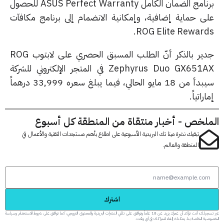
برنامج الضمان الكامل ASUS Perfect Warranty للحصول
ى حماية إضافية، وإمكانية الانضمام إلى برنامج مكافآت
ROG Elite Reward
جدير بالذكر أنّ الطلب المسبق الحصري على لابتوب ROG
Zephyrus Duo GX651AX في المتجر الإلكتروني للشركة
سيبدأ من 18 مايو الحالي، فيما يبلغ سعره 33,999 درهماً
راتياً.
لخص - أخبار منتقاة من المنطقة كل أسبوع
تبقيك نشرة مينا تك البريدية الأسبوعية على اطلاع بأهم مستجدات التقنية والأعمال في
المنطقة والعالم.
اشترك
عبر تسجيلك، أنت تؤكد أن عمرك يزيد عن 18 عاماً وتوافق على تلقي النشرات البريدية والمحتوى الترويجي، كما توافق على شروط الاستخدام وسياسة
 الخاصة بنا. يمكنك إلغاء اشتراكك في أي وقت.