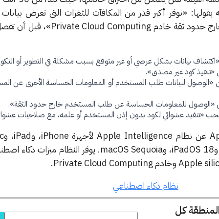
 بقولها: «نوفر أكبر قدر من المكافآت للثغرات التي تعرض بيانات
للاختراق وتصل لبيانات الطلبات خارج حدود ثقة خادم mputing
 من «الوصول لبيانات طلب المستخدم أو المعلومات الحساسة الأخرى عن الم
ب «تنفيذ عشوائي لكود بدون إذن المستخدم أو علمه، مع صلاحيات عشوائ
دمجته بعمق في أنظمة iOS 18، وiPadOS 18، وmacOS Sequoia. يوفر النظام 
نظام ذكاء اصطناعي
المنطقة كل