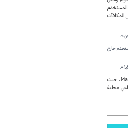
 المستخدم
Private Cloud Co»، قبل أن تفصل المكافآت
ستخدم خارج
ية».
في شهر يونيو، كشفت شركة Apple عن نظام Apple Intelligence لأجهزة iPhone، وiPad، وMac، حيث
ميزات ذكاء اصطناعي محلية