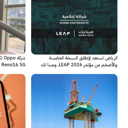
الرياض تستعد لإطلاق النسخة الخامسة
شرك
والأضخم من مؤتمر LEAP 2026، ومينا تك
Reno16 5G الجديدة
شريكاً إعلامياً للحدث