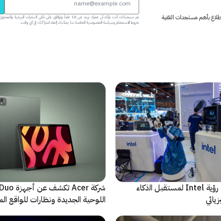
 اطلاع بأهم مستجدات التقنية
عبر تسجيلك، أنت تؤكد أن عمرك يزيد عن 18 عاماً وتوافق على تلقي النشرات البر
شروط الاستخدام وسياسة الخصوصية الخاصة بنا. يمكنك إلغاء اشتراكك في أي وقت.
ﻣا بعد الشاشة: رؤية Intel لمستقبل اﻟذﻛﺎء
شركة Acer تك
يائي
اللوحية الجديدة ونظارات للواقع المع
الاصطناعي