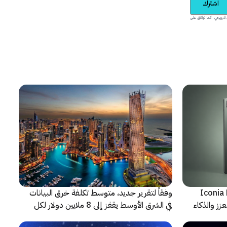
اشترك
يدية والمحتوى الترويجي، كما توافق على
شف عن أجهزة Iconia Duo
وفقاً لتقرير جديد، متوسط تكلفة خرق البيانات
زز والذكاء
في الشرق الأوسط يقفز إلى 8 ملايين دولار لكل
حادثة