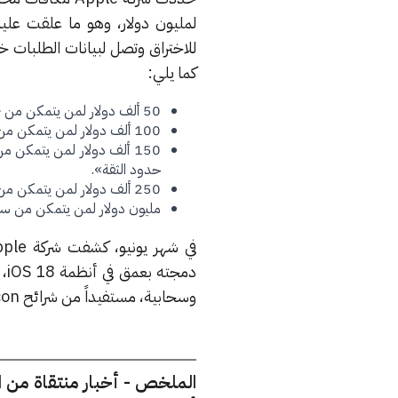
لمليون دولار، وهو ما علقت عليه
كما يلي:
50 ألف دولار لمن يتمكن من «اكتشاف بيانات بشكل عرضي أو غير متوقع بسبب مشكلة في التطوير أو التكوين».
100 ألف دولار لمن يتمكن من «تنفيذ كود غير مصدق».
150 ألف دولار لمن يتمكن
حدود الثقة».
250 ألف دولار لمن يتمكن من «الوصول للمعلومات الحساسة عن طلب المستخدم خارج حدود الثقة».
مليون دولار لمن يتمكن من سح
وسحابية، مستفيداً من شرائح Apple silicon وخادم Private Cloud Computing.
الملخص - أخبار منتقاة من 