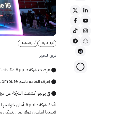
أخبار الشركات
أمن المعلومات
فريق التحرير
⬤ عرضت شركة Apple مكافآت تصل قيمتها لمليون دولار لمن يتمكن من اختراق أحدث خوادمها السحابية.
⬤ يُعرف الخادم باسم Private Cloud Compute، وهو مسؤول عن ميزات الذكاء الاصطناعي للشركة.
⬤ في يونيو، كشفت الشركة عن ميزات Apple Intelligence الخاصة بها، لكن معظمها لم 
تأخذ شركة Apple 
قيمتها لمليون دولار لمن يتمكن من