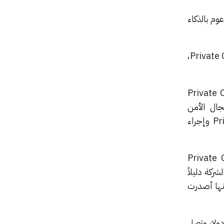
ظام Apple Intelligence الجديد المدعوم بالذكاء
يُطلق على الخادم الذي يشغل الميزات السحابية لنظام Apple Intelligence اسم Private Cloud Compute،
اء الأمنيين على حد سواء دعوةً لمحاولة اختراق خادم Private Cloud
مجال الأمن
والخصوصية، أو أي شخص مهتم بالتقنية، لمعرفة المزيد عن خادم Private Cloud Computing وإجراء
عن توسيع برنامج مكافآتنا الأمنية ليشمل خادم Private Cloud
ركة دليلاً
أنها أصدرت
يمة لمن يتمكن من اختراق خادمها، حيث تبدأ من 50 ألف دولار وتصل