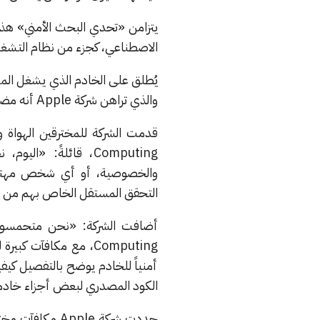
الاصطناعي، كجزء من نظام التشغيل S 18.1
والذي تراهن شركة Apple أنه مضاد للهجمات السيبرانية، والاختراقات، والخروقات الأمنية.
Computing، قائلةً: 
التحقق المستقل الخاص بهم من 
Computing، مع مكافآت
أمنياً للخادم يوضح بالتفصيل كيف
الكود المصدري لبعض أجزاء خادم