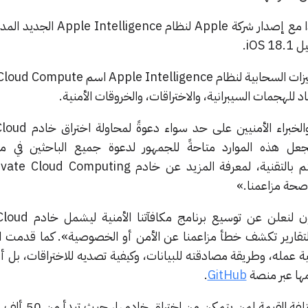
يتزامن «تحدي البحث الأمني» هذا مع إصدار شركة Apple لن
iO.
قدمت الشركة للمخترقين الهواة والخبر
«اليوم، نجعل هذه الموارد متاحةً للجمهور لدعوة جميع الباحثين في 
صحة مزاعمنا.»
أضافت الشركة: «نحن متحمسون لنعلن 
 كبيرة لتقارير تكشف خطأ مزاعمنا عن الأمن أو الخصوصية». كما قدمت الش
ية عمله، وطريقة مصادقته للبيانات، وكيفية تصديه للاختراقات، بل 
ها عبر منصة
GitHub
.
حددت شركة Apple مكافآت مختلفة الق