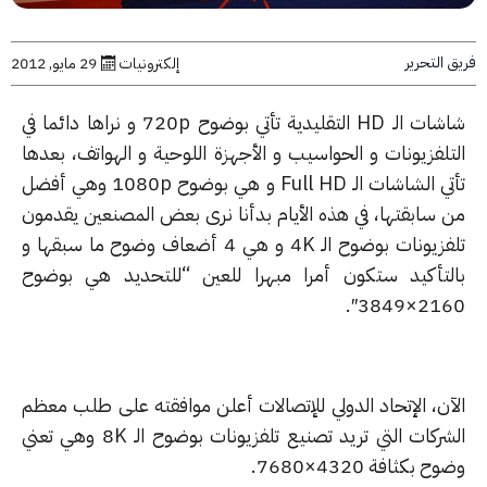
التحرير
إلكترونيات
29 مايو, 2012
شاشات الـ HD التقليدية تأتي بوضوح 720p و نراها دائما في
تلفزيونات و الحواسيب و الأجهزة اللوحية و الهواتف، بعدها
تأتي الشاشات الـ Full HD و هي بوضوح 1080p وهي أفضل
 سابقتها، في هذه الأيام بدأنا نرى بعض المصنعين يقدمون
تلفزيونات بوضوح الـ 4K و هي 4 أضعاف وضوح ما سبقها و
لتأكيد ستكون أمرا مبهرا للعين “للتحديد هي بوضوح
2160×38
آن، الإتحاد الدولي للإتصالات أعلن موافقته على طلب معظم
الشركات التي تريد تصنيع تلفزيونات بوضوح الـ 8K وهي تعني
 بكثافة 4320×7680.