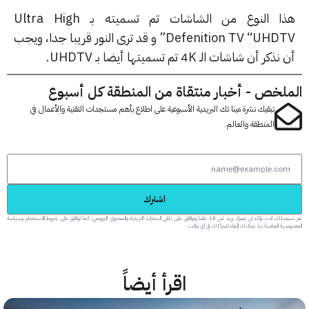
هذا النوع من الشاشات تم تسميته بـ Ultra High
Defenition TV “UHDTV” و قد ترى النور قريبا جدا، ويجب
كر أن شاشات الـ 4K تم تسميتها أيضا بـ UHDTV.
لخص - أخبار منتقاة من المنطقة كل أسبوع
تبقيك نشرة مينا تك البريدية الأسبوعية على اطلاع بأهم مستجدات التقنية والأعمال في
المنطقة والعالم.
اشترك
عبر تسجيلك، أنت تؤكد أن عمرك يزيد عن 18 عاماً وتوافق على تلقي النشرات البريدية والمحتوى الترويجي، كما توافق على شروط الاستخدام وسياسة
 الخاصة بنا. يمكنك إلغاء اشتراكك في أي وقت.
اقرأ أيضاً