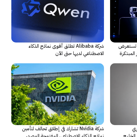
لتعاون مع ARRI، شركة HONOR تستعرض
شركة Alibaba تطلق أقوى نماذج الذكاء
المبتكرة
الاصطناعي لديها حتى الآن
ري
شركة Nvidia تشارك في إطلاق تحالف لتأمين
الخليج
نماذج الذكاء الاصطناعي المفتوحة المصدر