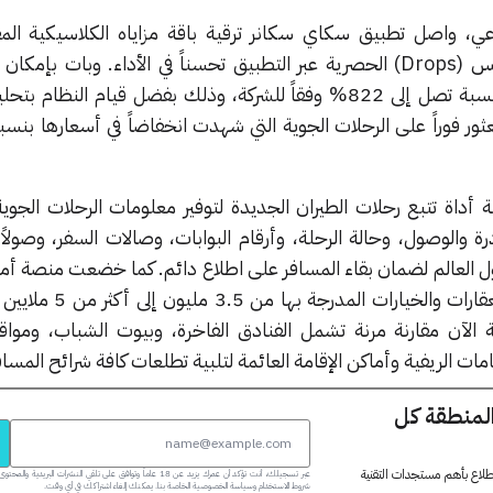
عي، واصل تطبيق سكاي سكانر ترقية باقة مزاياه الكلاسيكية ال
الجمهور؛ حيث شهدت ميزة دروبس (Drops) الحصرية عبر التطبيق تحسناً في الأداء. وبات 
الاطلاع على عروض يومية أكبر بنسبة تصل إلى 822% وفقاً للشركة، وذلك بفضل قيام الن
أداة تتبع رحلات الطيران الجديدة لتوفير معلومات الرحلات الجوية
ة والوصول، وحالة الرحلة، وأرقام البوابات، وصالات السفر، وصولاً
حول العالم لضمان بقاء المسافر على اطلاع دائم. كما خضعت منصة أما
لتطوير شامل؛ حيث ارتفع عدد العقارات والخيا
 الآن مقارنة مرنة تشمل الفنادق الفاخرة، وبيوت الشباب، ومواقع
امات الريفية وأماكن الإقامة العائمة لتلبية تطلعات كافة شرائح المسا
المنطقة كل
 اطلاع بأهم مستجدات التقنية
عبر تسجيلك، أنت تؤكد أن عمرك يزيد عن 18 عاماً وتوافق على تلقي النشرات البر
شروط الاستخدام وسياسة الخصوصية الخاصة بنا. يمكنك إلغاء اشتراكك في أي وقت.