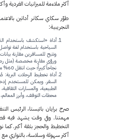
أكثر ملاءمة للميزانيات الفردية وأك
طوّر سكاي سكانر أداتين بالاعتما
التجريبية:
أداة «استكشف باستخدام الذكاء
السياحية باستخدام لغة تواصل طبي
وتتيح للمسافرين مقارنة بيانات
نجاحاً كبيراً؛ حيث انتقل 60% من المستخدمين مباشرة للاطلاع على خيارات الطيران المقترحة وفقاً لكلام الشركة.
أداة تخطيط الرحلات البري
السفر. ويمكن للمستخدم إدخال
الطبيعية، والمسارات الثقافية،
محطات التوقف، وأبرز المعالم، 
مهمتنا. وفي وقت يشهد فيه قطاع
التخطيط والحجز بثقة أكبر. كما 
أكثر سهولة وسلاسة، بالتوازي مع ا