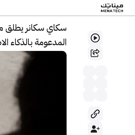
سكاي سكانر يطلق مج
المدعومة بالذكاء ال