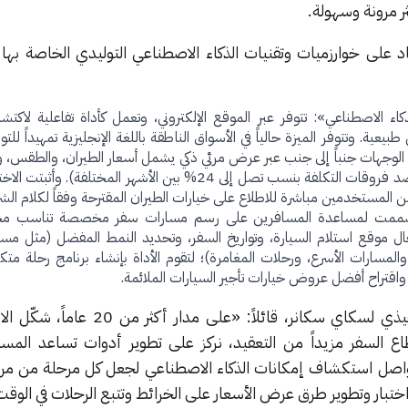
ثر مرونة وسهولة.
د على خوارزميات وتقنيات الذكاء الاصطناعي التوليدي الخاصة بها 
 الاصطناعي»: تتوفر عبر الموقع الإلكتروني، وتعمل كأداة تفاعلية لاكتش
عية. وتتوفر الميزة حالياً في الأسواق الناطقة باللغة الإنجليزية تمهيداً للت
 الوجهات جنباً إلى جنب عبر عرض مرئي ذكي يشمل أسعار الطيران، والطقس، و
ورؤى مقارنة مخصصة (مثل رصد فروقات التكلفة بنسب تصل إلى 24% بين الأشهر المختلفة).
ة: صُممت لمساعدة المسافرين على رسم مسارات سفر مخصصة تناسب مخ
 موقع استلام السيارة، وتواريخ السفر، وتحديد النمط المفضل (مثل مسار
 والمسارات الأسرع، ورحلات المغامرة)؛ لتقوم الأداة بإنشاء برنامج رحلة م
واقتراح أفضل عروض خيارات تأجير السيارات الملائمة.
صرح برايان باتيستا، الرئيس التنفيذي لسكاي سكانر، قائلاً: «على
 السفر مزيداً من التعقيد، نركز على تطوير أدوات تساعد المس
نواصل استكشاف إمكانات الذكاء الاصطناعي لجعل كل مرحلة من مرا
ختبار وتطوير طرق عرض الأسعار على الخرائط وتتبع الرحلات في الوقت