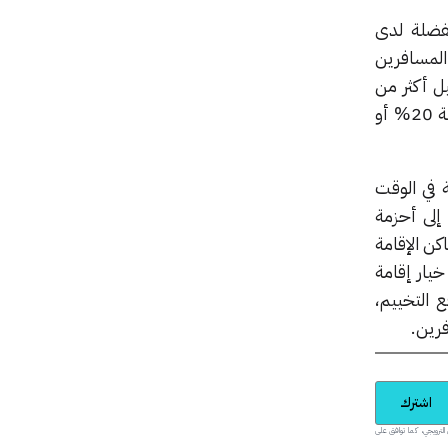
مفضلة لدى
بإمكان المسافرين
ظام بتحليل أكثر من
100 مليار سعر بشكل مستمر للعثور فوراً على الرحلات الجوية التي شهدت انخفاضاً في أسعارها بنسبة 20% أو
 في الوقت
 إلى أحزمة
كن الإقامة
رات المدرجة بها من 3.5 مليون إلى أكثر من 5 ملايين خيار إقامة
 التخييم،
فرين.
اشترك
يدية والمحتوى الترويجي، كما توافق على