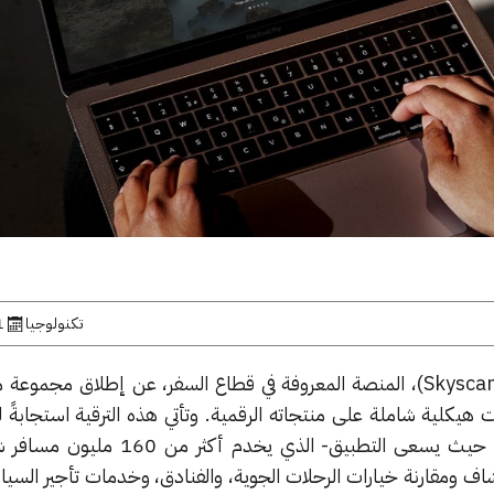
تكنولوجيا
1 يول
أعلن تطبيق سكاي سكانر (Skyscanner)، المنصة المعروفة في قطاع السفر، عن إطلاق مجم
ات هيكلية شاملة على منتجاته الرقمية. وتأتي هذه الترقية استجابةً 
التكنولوجية المتغيرة للمسافرين؛ حيث يسعى التطبيق- الذي يخ
ف ومقارنة خيارات الرحلات الجوية، والفنادق، وخدمات تأجير السيا