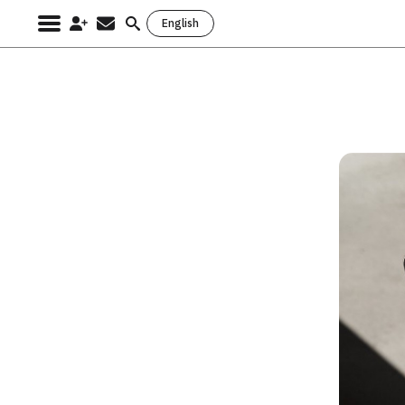
English
Search
for: