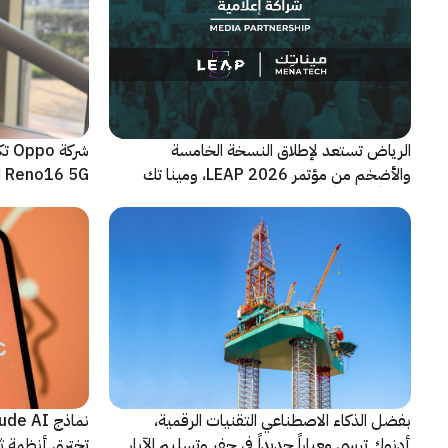
الرياض تستعد لإطلاق النسخة الخامسة
شرك
والأضخم من مؤتمر LEAP 2026، ومينا تك
Reno16 5G الجديدة
شريكاً إعلامياً للحدث
بفضل الذكاء الاصطناعي التقنيات الرقمية،
أدنوك ترسي معياراً جديداً في حفر وتسليم الآبار
تخترق أنظمة ث