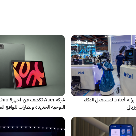
ﻣا بعد الشاشة: رؤية Intel لمستقبل اﻟذﻛﺎء
شركة Acer تك
يائي
اللوحية الجديدة ونظارات للواقع المع
الاصطناعي