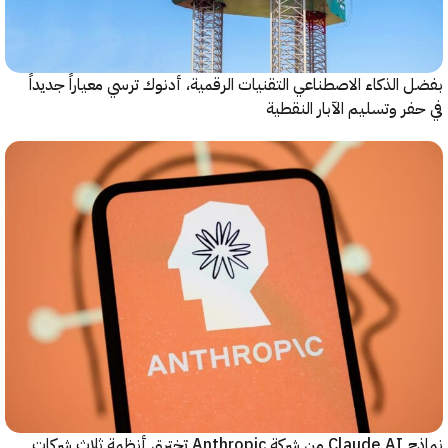
الذكاء الاصطناعي التقنيات الرقمية، أدنوك ترسي معياراً جديداً
ر وتسليم الآبار النقطية
نماذج Claude AI من شركة Anthropic تخترق أنظمة ثلاث شركات