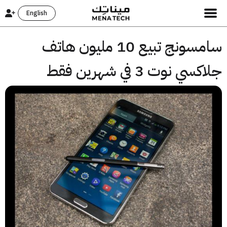
English
سامسونج تبيع 10 مليون هاتف
سي نوت 3 في شهرين فقط