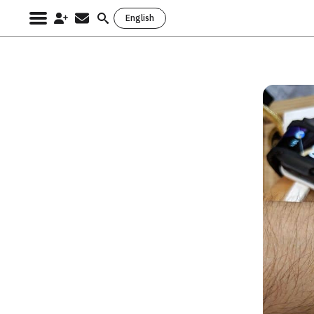
English
Search
for: