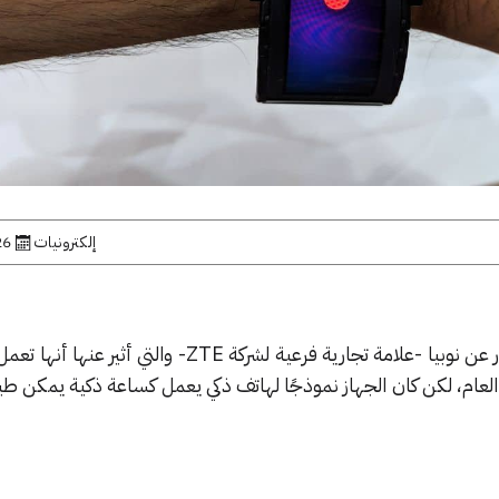
إلكترونيات
26 فبراير,
قبل أسبوعين سمعنا بعض الأخبار عن نوبيا -علامة تجارية فرعية لشركة ZTE- والت
للطي في معرض MWC لهذا العام، لكن كان الجهاز نموذجًا لهاتف ذكي يعمل كساعة ذكية يمك