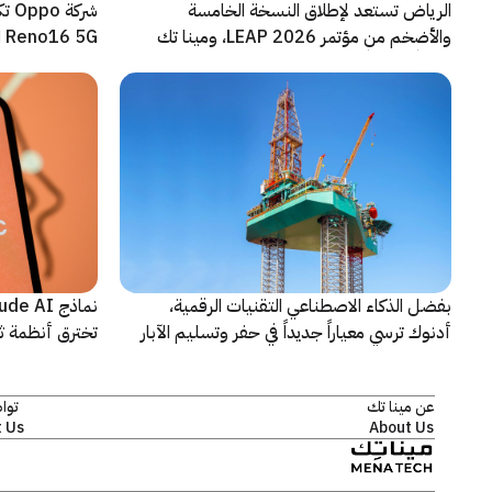
الرياض تستعد لإطلاق النسخة الخامسة
شرك
والأضخم من مؤتمر LEAP 2026، ومينا تك
Reno16 5G الجديدة
شريكاً إعلامياً للحدث
بفضل الذكاء الاصطناعي التقنيات الرقمية،
أدنوك ترسي معياراً جديداً في حفر وتسليم الآبار
تخترق أنظمة ث
النقطية
اختبارات أمنية
عن مينا تك
توا
 Us
About Us