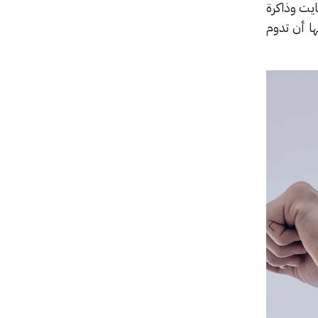
راجون وير 2100 وذاكرة وصول عشوائي بسعة 1 جيجا بايت وذاكرة
اعة يمكنها أن تدوم