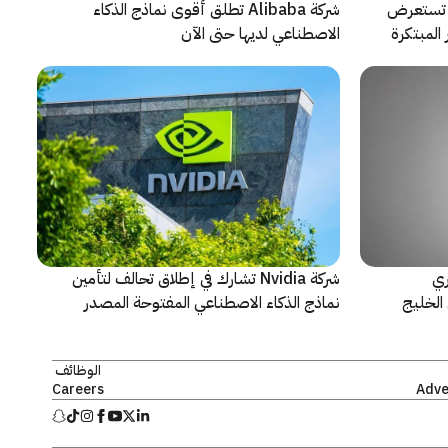
لتعاون مع ARRI، شركة HONOR تستعرض
شركة Alibaba تطلق أقوى نماذج الذكاء
المبتكرة
الاصطناعي لديها حتى الآن
ري
شركة Nvidia تشارك في إطلاق تحالف لتأمين
الخليج
نماذج الذكاء الاصطناعي المفتوحة المصدر
الوظائف
Careers
Adve