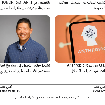
ة Oppo تكشف النقاب عن سلسلة هواتف
با
مجموعة جديدة من تقنيات التصوير 
نماذج Claude AI من شركة Anthropic
نشاط جانبي يتحول إلى مشروع تجا
لاث شركات بالخطأ خلال
مستدام: اقتصاد صنّاع المحتوى في 
يشهد مرحلة مفصلية
صل معنا
أعلن معنا
rtise with Us
Contact
مينا تك – أكبر منصة إعلامية باللغة العربية متخصصة في التكنولوجيا والأعمال