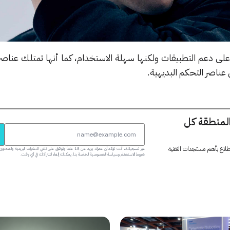
ى دعم التطبيقات ولكنها سهلة الاستخدام، كما أنها تمتلك عناصر 
عناصر التحكم البديهية.
المنطقة كل
 اطلاع بأهم مستجدات التقنية
عبر تسجيلك، أنت تؤكد أن عمرك يزيد عن 18 عاماً وتوافق على تلقي النشرات البر
شروط الاستخدام وسياسة الخصوصية الخاصة بنا. يمكنك إلغاء اشتراكك في أي وقت.