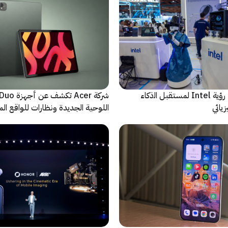
ﻣا بعد الشاشة: رؤية Intel لمستقبل اﻟذﻛﺎء
شركة Acer تك
يائي
اللوحية الجديدة ونظارات للواقع المع
الاصطناعي