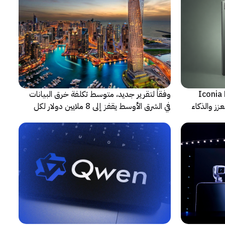
شف عن أجهزة Iconia Duo
وفقاً لتقرير جديد، متوسط تكلفة خرق البيانات
زز والذكاء
في الشرق الأوسط يقفز إلى 8 ملايين دولار لكل
حادثة