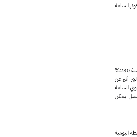
كونها ساعة
تحتوي ساعة نوبيا الذكية على شاشة OLED مرنة بحجم 4 بوصات والتي تدعي شركة نوبيا أنها أكبر بنسبة 230%
تي أثير عن
كما تحتوي الساعة
كات اللاسلكية، إلى جانب وجود كاميرا بدقة 5 ميجابكسل يمكن
شطة اليومية