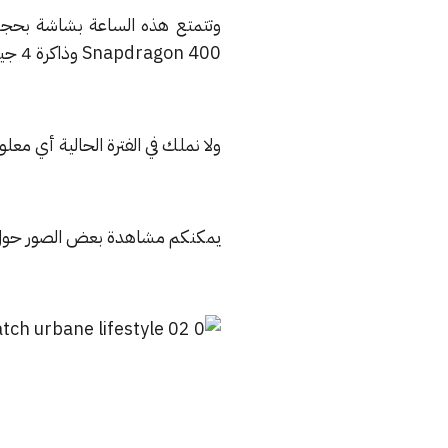
Snapdragon 400 وذاكرة 4 جيجا وبطارية 410 ميلي أمبير وستنتوافر هذه الساعة بلونين هما الفضي والذهبي.
ولا نملك في الفترة الحالية أي مع
يمكنكم مشاهدة بعض الصور حول ه