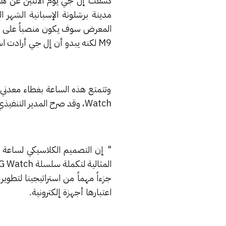
مدينة برشلونة الإسبانية الشهر ا
M9 لكنه يبدو أن إل جي أرادت استغلال هذا الحدث لتسليط الضوء ولو بشكل بسيط على ساعتها الجديدة.
Watch، وقد صرح المدير التنفيذي لقسم الهواتف المحمولة في إل جي جونو شو قائلاً :
جزءاً مهماً من استراتيجينا لتطوير
اعتبارها أجهزة إلكترونية.