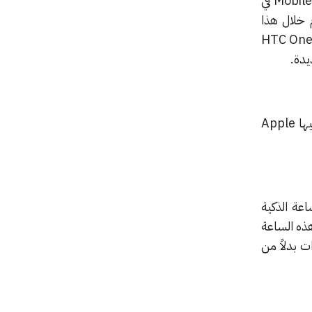
كشفت إل جي يوم الاثنين عن هذه الساعة والتي تخطط لإطلاقها خلال معرض Mobile World Congress في
م خلال هذا
معرض سوف يكون منصباً على الهواتف الذكية الرائدة مثل هاتف سامسونج جالاكسي إس 6 وهاتف HTC One
وتتمتع هذه الساعة بغطاء معدني مميز بتصميم أكثر أناقة من أي ساعة ذكية أطلقت حتى الآن بما فيها Apple
 منها الساعة الذكية
 وتشكل هذه الساعة
ت بدلاً من