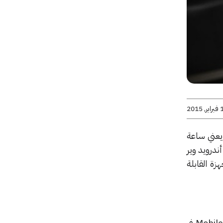
 2015
طلقته إل جي على ساعتها LG Watch Urbane (والذي يعني ساعة
ندرويد وير
 مجال الأجهزة القابلة