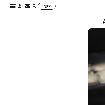
English
Search
for: