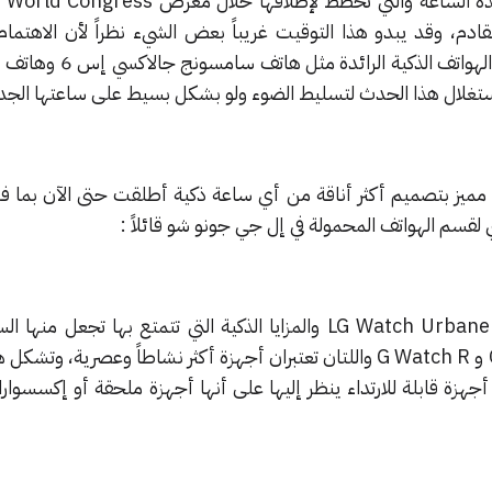
لقادم، وقد يبدو هذا التوقيت غريباً بعض الشيء نظراً لأن الاهتما
ال
" إن التصميم الكلاسيكي لساعة LG Watch Urbane والمزايا الذكية التي تتمتع بها تجعل
المثالية لتكملة سلسلة G Watch و G Watch R واللتان تعتبران أجهزة أكثر نشاطاً وعصرية،
 أجهزة قابلة للارتداء ينظر إليها على أنها أجهزة ملحقة أو إكسسوارا