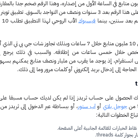
 متابع في الساعة الأول من إصداره، وهذا الرقم ضخم جدا بالمقارن
بعد 3 سنوات ونصف من التواجد بالسوق.
تطبيق تويتر
م بعد سنتين، بينما
فيسبوك
الأب
استمر ثريد في التقدم ليحصل على 10 مليون متابع خلال 7 ساعات وبذلك تجاوز شات جي بي
 شخص خلال خمس ساعات من إطلاقه.
والسبب في ذلك يرجع إل
ى انستقرام، إذ يوجد ما يقرب من مليار ونصف متابع يمكنهم بسهو
اجة إلى إدخال بريد إلكتروني أو كلمات مرور وما إلى ذلك.
مكنك الحصول على حساب ثريدز إذا لم يكن لديك حساب مسبقا على 
جوجل بلاي
أو
آب ستور
، أو ببساطة عبر الدخول إلى ثريدز من
باع الخطوات التالية:
قاط الخيارات للقائمة الجانبية أعلى الصفحة.
 كلمة threads.