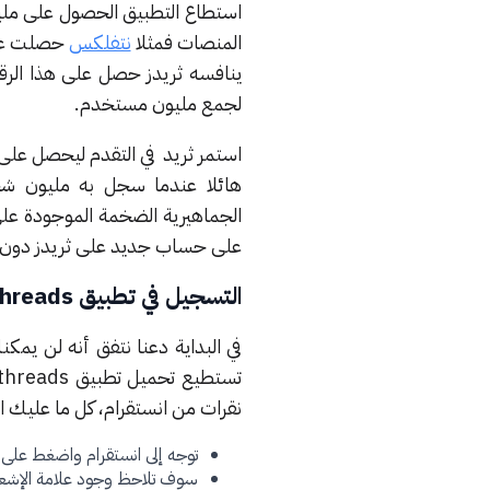
استطاع التطبيق الحصول على مليون
المنصات فمثلا
نتفلكس
حصلت على هذا الرقم 
ينافسه ثريدز حصل على هذا الرق
لجمع مليون مستخدم.
هائلا عندما سجل به مليون
الجماهيرية الضخمة الموجودة عل
على حساب جديد على ثريدز دون الح
التسجيل في تطبيق threads
في البداية دعنا نتفق أنه لن ي
تستطيع تحميل تطبيق threads من
نقرات من انستقرام، كل ما عليك ات
توجه إلى انستقرام واضغط على ن
سوف تلاحظ وجود علامة الإشعار بجوار