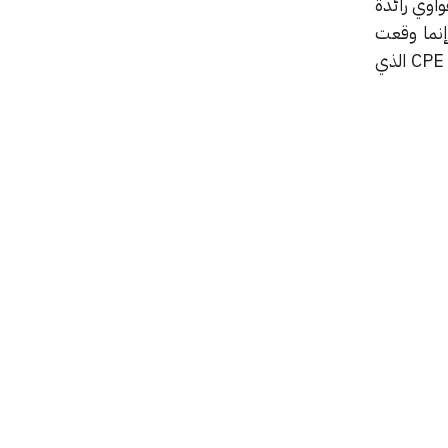
انت هواوي رائدة
ة ولم يكتفوا فقط بالإعلان عن هاتف ميت اكس بنسخة مخصصة لشبكات 5G وإنما وقعت
الشركة على شراكات جديدة مختلفة لنشر أجهزة 5G عبر مختلف البلدان، كما قدمت هواوي جهاز CPE Pro الذي