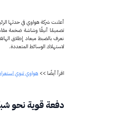
نعرف بالضبط ميعاد إطلاق الهاتف 
لاستهلاك الوسائط المتعددة.
اقرأ أيضًا >>
هواوي تنوي استعراض هاتف 5G قابل ل
دفعة قوية نحو شب