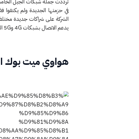
يدعم الاتصال بشبكات 4G و5G اللاسلكية والسماح بتنزيل 1 جيجا بايت في أقل من 3 ثوان.
هواوي ميت بوك ا