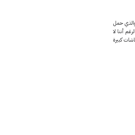
ف هواوي ميت اكس والذي حمل
 الرغم أننا لا
اشات كبيرة