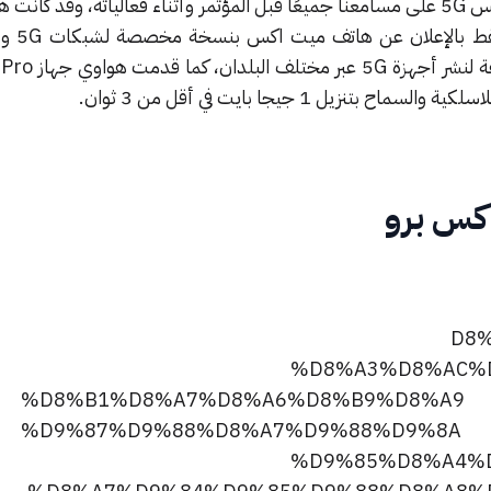
ترددت جملة شبكات الجيل الخامس 5G على مسامعنا جميعًا قبل المؤتمر وأثناء فعالياته، وقد ك
في حزمتها الجديد
كس برو