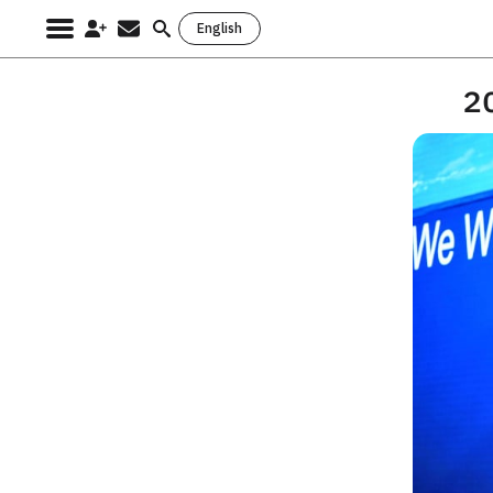
English
Search
for: