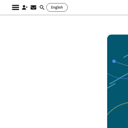
English
Search
for: