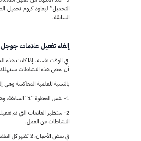
التحميل” ليعاود كروم تحميل ال
السابقة.
إلغاء تفعيل علامات جوجل 
في الوقت نفسه، إذا كانت هذه ال
أن بعض هذه النشاطات تستهلك ال
بالنسبة للعلمية المعاكسة وهي إ
1- نفس الخطوة “1” السابقة، وهي البحث في غوغل كروم عن “chrome://flags”
2- ستظهر العلامات التي تم تفعي
النشاطات عن العمل.
في بعض الأحيان، لا تظهر كل العلا