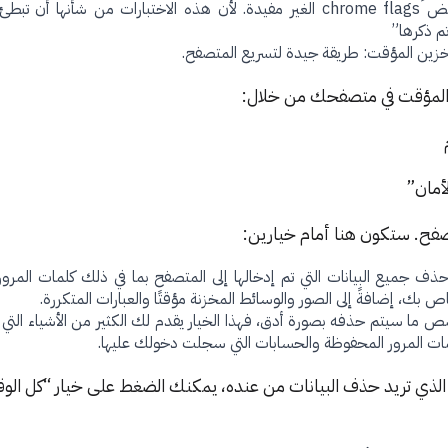
الطريقة الثالثة: إلغاء تفعيل بعض chrome flags الغير مفيدة. لأن هذه الاختبارات من شأنه
م ذكرها”
لتخزين المؤقت: طريقة جيدة لتسريع المتصفح.
 المؤقت في متصفحك من خلال:
ذف جميع البيانات التي تم إدخالها إلى المتصفح بما في ذلك كلمات المرو
ص بك، إضافةً إلى الصور والوسائط المخزنة مؤقتًا والعبارات المتكررة.
 ما سيتم حذفه بصورة أدق، فهذا الخيار يقدم لك الكثير من الأشياء التي ر
ات المرور المحفوظة والحسابات التي سجلت دخولك عليها.
ن الذي تريد حذف البيانات من عنده، يمكنك الضغط على خيار “كل ال