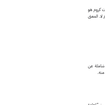
علامات كروم هو
ا. المعنى
 شاملة عن
منه.
 زر “إعادة