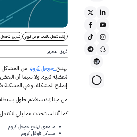
إلغاء تفعيل علامات جوجل كروم
تسريع التحميل
فريق التحرير
تهنيج
جوجل كروم
من المشاكل ال
مُعضلِة كبيرة. ولا سيما أن البعض
إصلاح المشكلة. وهي المشكلة نف
من مينا تِك سنقدم حلول بسيطة 
كما أننا سنتحدث عما يلي لتكتمل 
ما معنى تهنيج جوجل كروم
مشاكل قوقل كروم