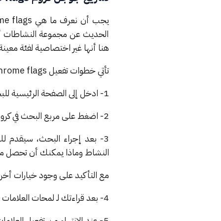
الحديث عن مجموعة النشاطات أو ال
هنا أنها غير اختصاصية لفئة معينة
تأتي خطوات تفعيل chrome flags على النحو الآتي:
1- ادخل إلى الصفحة الرئيسية للبحث في كروم.
2- اضغط على مربع البحث في كروم، وقم بإضافة “chrome://flags” في مكان البحث.
3- بعد إجراء البحث، سيقدم ل
النشاط وماذا يمكنك أن تحصل من
مع التأكيد على وجود خيارات أخرى
4- بعد قراءتك لـ لمحات العلامات يمكنك الضغط على “تفعيل” للعلامة التي تفيدك.
5- عند الانتهاء من تفعيل العلام