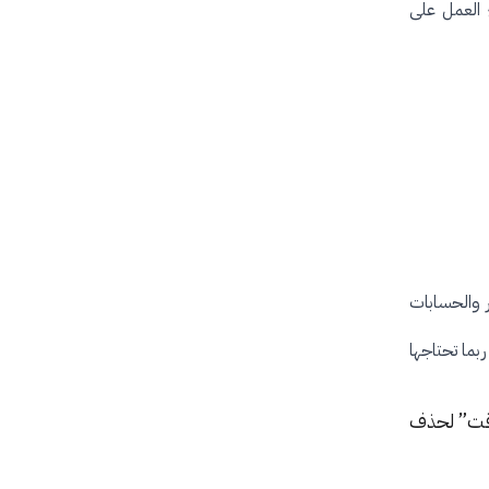
ا أن تبطئ العمل على
ر والحسابات
بما تحتاجها
وقت” لحذف