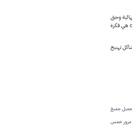
ائية وحتى
غير معتمدة كليًا للعمل فيها لأنها في طور التجريب فقط. لذلك تعتبر فكرة تنشيط جميع chrome flags هي فكرة
اكل تهنيج
تحميل جميع
عد مرور خمس