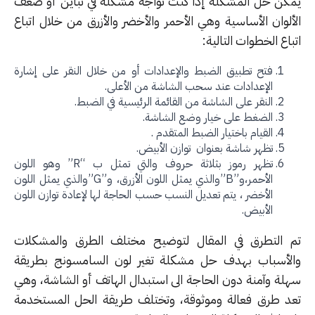
كن حل المشكلة إذا كنت تواجه مشكلة في تباين أو ضعف
ألوان الأساسية وهي الأحمر والأخضر والأزرق من خلال اتباع
اع الخطوات التالية:
فتح تطبيق الضبط والإعدادات أو من خلال النقر على إشارة
الإعدادات عند سحب الشاشة من الأعلى.
النقر على الشاشة من القائمة الرئيسية في الضبط.
الضغط على خيار وضع الشاشة.
القيام باختيار الضبط المتقدم .
تظهر شاشة بعنوان توازن الأبيض.
تظهر رموز بثلاثة حروف والتي تمثل ب “R” وهو اللون
الأحمر،و”B”والذي يمثل اللون الأزرق، و”G”والذي يمثل اللون
الأخضر ، يتم تعديل النسب حسب الحاجة لها لإعادة توازن اللون
الأبيض.
 التطرق في المقال لتوضيح مختلف الطرق والمشكلات
لأسباب بهدف حل مشكلة تغير لون السامسونج بطريقة
لة وآمنة دون الحاجة الى استبدال الهاتف أو الشاشة، وهي
د طرق فعالة وموثوقة، وتختلف طريقة الحل المستخدمة