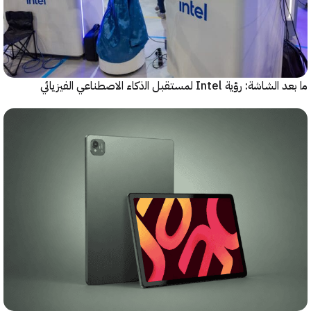
رؤية Intel لمستقبل اﻟذﻛﺎء الاصطناعي الفيزيائي