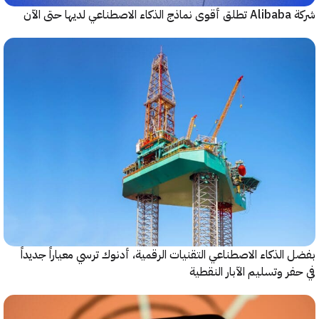
حتى الآن
الذكاء الاصطناعي التقنيات الرقمية، أدنوك ترسي معياراً جديداً
ر وتسليم الآبار النقطية