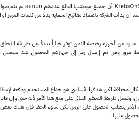
لموقع KrebsOnSecurity أن جميع موظفيها البا
أن بدأت الشركة باعتماد مفاتيح الحماية بدلاً من كلمات المرور أو ال
بارة عن أجهزة رخيصة الثمن توفر خياراً بديلاً عن طريقة التحقق ال
 مرور ومن ثم إرسال رمز إلى جهازهم المحمول عند تسجيل ال
أشكال مختلفة لكن هدفها الأساسي هو خداع المستخدم ودفعه لإعطا
وتعمل طريقة التحقق الثنائي على منع هذا الأمر لأنه حتى وإن قام
 الأمر يتطلب الحصول على الرمز، لكن لسوء الحظ فإن هناك بعض ا
لحصول عليها.