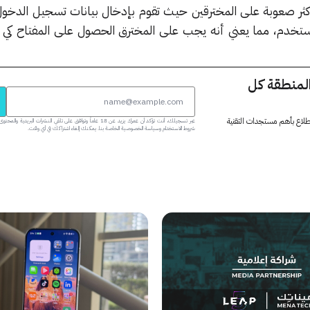
أكثر صعوبة على المخترقين حيث تقوم بإدخال بيانات تسجيل الدخو
 المستخدم، مما يعني أنه يجب على المخترق الحصول على المفتاح كي
المنطقة كل
 اطلاع بأهم مستجدات التقنية
عبر تسجيلك، أنت تؤكد أن عمرك يزيد عن 18 عاماً وتوافق على تلقي النشرات البر
شروط الاستخدام وسياسة الخصوصية الخاصة بنا. يمكنك إلغاء اشتراكك في أي وقت.