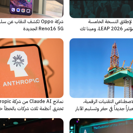
لإطلاق النسخة الخامسة
شركة Oppo تكشف النقاب عن
والأضخم من مؤتمر LEAP 2026، ومينا تك
Reno16 5G الجديدة
 للحدث
اصطناعي التقنيات الرقمية،
نماذج Claude AI م
راً جديداً في حفر وتسليم الآبار
تخترق أنظمة ثلاث شركات بالخطأ خ
اختبارات أمنية