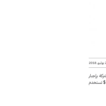
2018
عندما بدأت الشركة بإجبار
موظفيها على استخدام مفاتيح الحماية، حيث تعتبر هذه المفاتيح أجهزة معتمدة على USB بسعر 20$ تستخدم