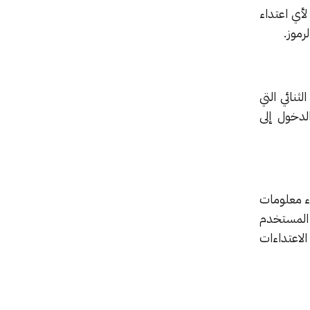
لغ عددهم 85000 لم يتعرضوا لأي اعتداء
رموز.
ثنائي التي
دخول إلى
ء معلومات
 المستخدم
لاعتداءات