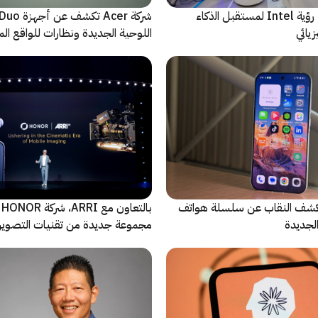
ﻣا بعد الشاشة: رؤية Intel لمستقبل اﻟذﻛﺎء
شركة Acer تك
يائي
اللوحية الجديدة ونظارات للواقع المع
الاصطناعي
ة Oppo تكشف النقاب عن سلسلة هواتف
با
مجموعة جديدة من تقنيات التصوير 