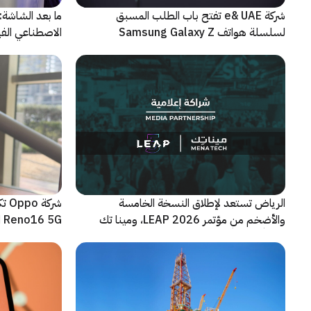
شركة e& UAE تفتح باب الطلب المسبق
الاصطناعي الفيز
لسلسلة هواتف Samsung Galaxy Z
الجديدة القابلة للطي
الرياض تستعد لإطلاق النسخة الخامسة
شرك
والأضخم من مؤتمر LEAP 2026، ومينا تك
Reno16 5G الجديدة
شريكاً إعلامياً للحدث