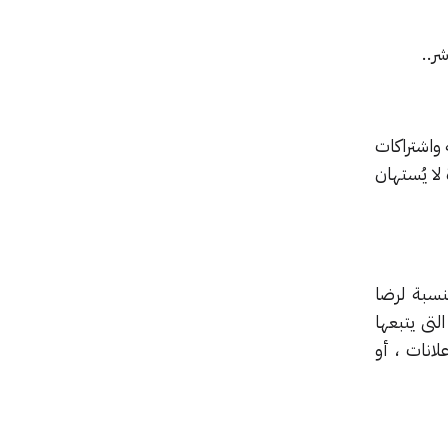
 واشتراكات
لا يُستهان
نسبة لرضا
تى يتبعها
انات ، أو