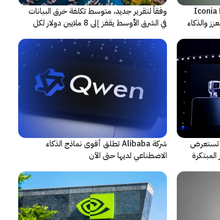
شف عن أجهزة Iconia Duo
وفقاً لتقرير جديد، متوسط تكلفة خرق البيانات
زز والذكاء
في الشرق الأوسط يقفز إلى 8 ملايين دولار لكل
حادثة
لتعاون مع ARRI، شركة HONOR تستعرض
شركة Alibaba تطلق أقوى نماذج الذكاء
المبتكرة
الاصطناعي لديها حتى الآن