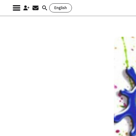
English
Search
for: