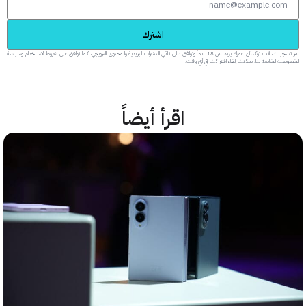
اشترك
عبر تسجيلك، أنت تؤكد أن عمرك يزيد عن 18 عاماً وتوافق على تلقي النشرات البريدية والمحتوى الترويجي، كما توافق على شروط الاستخدام وسياسة
 الخاصة بنا. يمكنك إلغاء اشتراكك في أي وقت.
اقرأ أيضاً