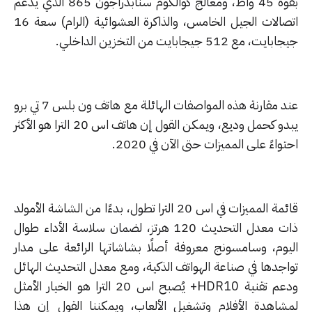
بقوة 45 واط، ومعالج كوالكوم سنابدراجون 865 الذي يدعم
اتصالات الجيل الخامس، والذاكرة العشوائية (الرام) سعة 16
ت، مع 512 جيجابايت من التخزين الداخلي.
عند مقارنة هذه المواصفات الهائلة مع هاتف ون بلس 7 تي برو
يبدو كحمل وديع، ويمكن القول إن هاتف اس 20 الترا هو الأكثر
واءً على المميزات حتى الآن في 2020.
قائمة المميزات في اس 20 الترا تطول، بدءًا من الشاشة الأمولد
ذات معدل التحديث 120 هرتز، لضمان سلاسة الأداء طوال
يوم، وسامسونج معروفة أصلًا بشاشاتها الرائعة على مدار
اجدها في صناعة الهواتف الذكية، ومع معدل التحديث الهائل
ودعم تقنية HDR10+ يُصبح اس 20 الترا هو الخيار الأمثل
شاهدة الأفلام وتشغيل الألعاب، ويمكننا القول إن هذا