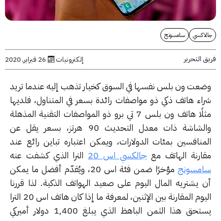
اكسي
سامسونج
التحرير
إلكترونيات
26 فبراير, 2020
عت ون بلس نفسها في السوق كخيار تذهب إليه عندما تريد
اء هاتف ذكي ذو مواصفات رائدة بسعر في المتناول، فلديها
مثلًا هاتف ون بلس 7 تي برو ذو المواصفات التقنية المذهلة
والشاشة ذات معدل التحديث 90 هرتز، بسعر يقل عن
منافسين بمئات الدولارات، ويمكن اعتباره تباين رائع عند
ارنة الهاتف مع
جالكسي اس 20
الترا الذي كشفت عنه
مسونج
مؤخرًا ضمن فئة اس 20، ويُقدّم أفضل ما يمكن
 يشتريه المال اليوم على صعيد الهواتف الذكية. لذا قررنا
اليوم المقارنة بين الإثنين، لمعرفة ما إذا كان هاتف اس 20 الترا
يستحق هذا الثمن الباهظ الذي يبلغ 1,400 دولار أميركي