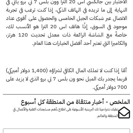
الاختيار بين جالكسي اس 20 الترا وون بلس 7 تي برو يأتي في
هاية إلى ما تريده في الهاتف الذكي، إذا كنت ترغب في تجربة
اتصال عبر شبكات الجيل الخامس والحصول على أقوى عتاد
موجود في السوق، إذًا هاتف اس 20 الترا هو الأنسب لك،
خاصةً مع الشاشة الرائعة ذات معدل تحديث 120 هرتز،
كاميرا التي تعتبر أحد أفضل الخيارات هذا العام.
أمّا إذا كنت لا تملك المال الكافي لشراؤه (1,400 دولار أميركي)
فربما يجدر بك الميل نحو ون بلس 7 تي برو الذي لا يزيد على
ر أميركي.
لخص - أخبار منتقاة من المنطقة كل أسبوع
تبقيك نشرة مينا تك البريدية الأسبوعية على اطلاع بأهم مستجدات التقنية والأعمال في
المنطقة والعالم.