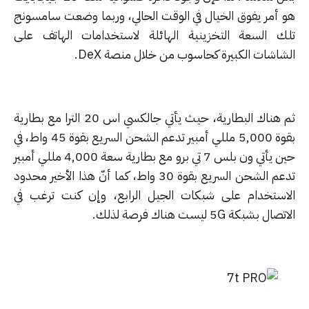
 أمر يفوق الخيال في الوقت الحالي، وربما وضعت سامسونج
ك السعة التخزينية الهائلة لاستخدامات الهاتف على
شاشات الكبيرة كحاسوب من خلال منصة DeX.
ثم هناك البطارية، حيث يأتي جالكسي اس 20 الترا مع بطارية
بقوة 5,000 مللي أمبير تدعم الشحن السريع بقوة 45 واط، في
حين يأتي ون بلس 7 تي برو مع بطارية سعة 4,000 مللي أمبير
تدعم الشحن السريع بقوة 30 واط، كما أنّ هذا الأخير محدود
استخدام على شبكات الجيل الرابع، وإن كنت ترغب في
ل بشبكة 5G ليست هناك فرصة لذلك.