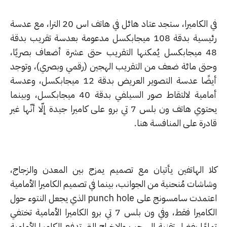
في الكاميرا، ستجد عتاد هائل في هاتف اس 20 الترا، مع عدسة
رئيسية بدقة 108 ميجابكسل مدعومة بعدسة تقريب بدقة
48 ميجابكسل يُمكنها التقريب حتى عشرة أضعاف بصريًا،
تى مائة ضعف من التقريب الهجين (رقمي وبصري)، وتوجد
أيضًا عدسة التصوير العريض بدقة 12 ميجابكسل، وعدسة
أمامية لالتقاط صور السيلفي بدقة 40 ميجابكسل، وبينما
يحتوي هاتف ون بلس 7 تي برو على كاميرا جيدة إلّا أنّها غير
درة على المنافسة هنا.
ا الهاتفين يأتيان مع تصميم يمزج بين المعدن والزجاج،
شات مُنحنية من الجوانب، بينما في تصميم الكاميرا الأمامية
اعتمدت سامسونج على punch hole الذي يجعل النتوء حول
الكاميرا فقط، وفي ون بلس 7 تي برو الكاميرا الأمامية تختفي
مًا بفضل تقنية السحب والإخراج التي تدفع الكاميرا الأمامية