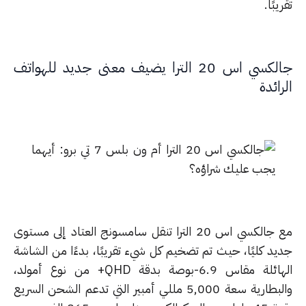
يبًا.
جالكسي اس 20 الترا يضيف معنى جديد للهواتف
ائدة
مع جالكسي اس 20 الترا تنقل سامسونج العتاد إلى مستوى
يد كليًا، حيث تم تضخيم كل شيء تقريبًا، بدءًا من الشاشة
الهائلة مقاس 6.9-بوصة بدقة QHD+ من نوع أمولد،
والبطارية سعة 5,000 مللي أمبير التي تدعم الشحن السريع