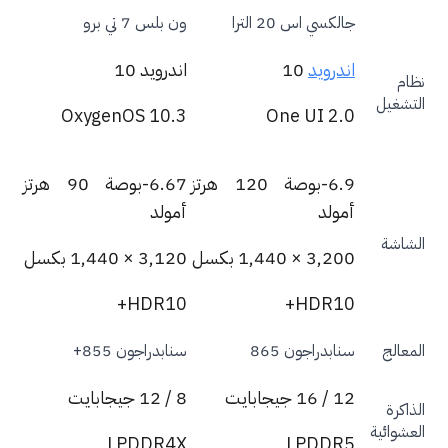
جالكسي اس 20 الترا
ون بلس 7 تي برو
اندرويد
10
اندرويد 10
ام
تشغيل
OxygenOS 10.3
One UI 2.0
6.9-بوصة 120 هرتز
6.67-بوصة 90 هرتز
أمولد
أمولد
شاشة
3,200 × 1,440 بكسل
3,120 × 1,440 بكسل
HDR10+
HDR10+
معالج
سنابدراجون 865
سنابدراجون 855+
12 / 16 جيجابايت
8 / 12 جيجابايت
ذاكرة
عشوائية
LPDDR4X
LPDDR5