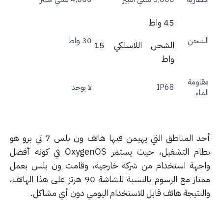
45 واط
شحن
30 واط
الشحن اللاسلكي 15
واط
اومة
IP68
لا يوجد
اء
أحد المناطق التي يهيمن فيها هاتف ون بلس 7 تي برو هو
نظام التشغيل، حيث يستمر OxygenOS في كونه أفضل
جهة استخدام من شركة خارجية، وقامت ون بلس بعمل
ممتاز مع الرسوم بالنسبة للشاشة 90 هرتز على هذا الهاتف،
لنتيجة هاتف قابل للاستخدام اليومي دون أي مشاكل.