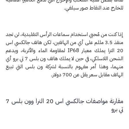
خارج عند التقاط صور سيلفي.
ا كنت من مُحبي استخدام سماعات الرأس التقليدية، لن تجد
منفذ 3.5 مللم على أي من الهاتفين، لكن هاتف جالكسي اس
20 الترا يملك معيار IP68 لمقاومة الماء والأتربة، ويدعم
الشحن اللاسلكي، في حين لا يملك هاتف ون بلس 7 تي برو أي
هما، وهذا أمر مفهوم بالنسبة لشركة ون بلس التي تبيع
اتف مقابل سعر يقل عن 700 دولار.
مقارنة مواصفات جالكسي اس 20 الترا وون بلس 7
برو