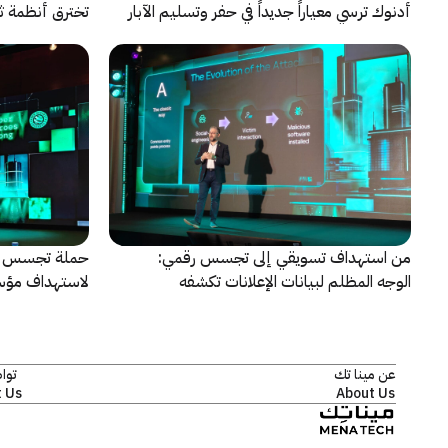
أدنوك ترسي معياراً جديداً في حفر وتسليم الآبار
تخترق أنظمة ث
النقطية
اختبارات أمنية
من استهداف تسويقي إلى تجسس رقمي:
حملة تجسس تس
الوجه المظلم لبيانات الإعلانات تكشفه
لاستهداف مؤس
كاسبرسكي
وإفريقيا
عن مينا تك
توا
 Us
About Us