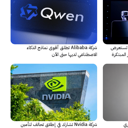
لتعاون مع ARRI، شركة HONOR تستعرض
شركة Alibaba تطلق أقوى نماذج الذكاء
المبتكرة
الاصطناعي لديها حتى الآن
ري
شركة Nvidia تشارك في إطلاق تحالف لتأمين