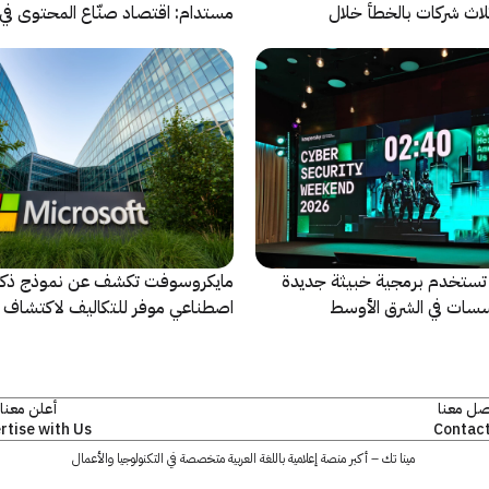
لاث شركات بالخطأ خلال
مستدام: اقتصاد صنّاع المحتوى في 
يشهد مرحلة مفصلية
تخدم برمجية خبيثة جديدة
مايكروسوفت تكشف عن نموذج ذكا
سات في الشرق الأوسط
اصطناعي موفر للتكاليف لاكتشاف ا
الأمنية ومعالجتها
صل معنا
أعلن معنا
rtise with Us
Contact
مينا تك – أكبر منصة إعلامية باللغة العربية متخصصة في التكنولوجيا والأعمال