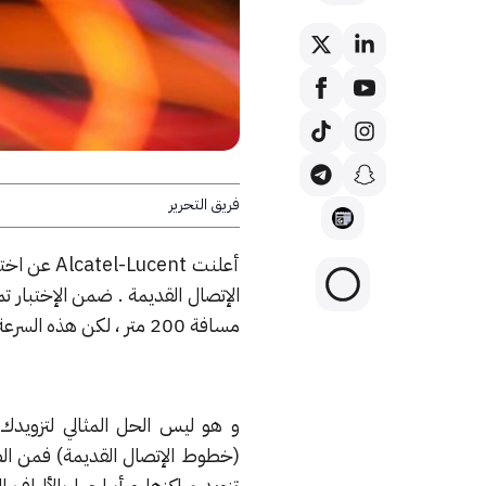
فريق التحرير
أعلنت ent
مسافة 200 متر ، لكن هذه السرعة ليست ثابتة فبعد 300 متر تصبح 500 ميجابت لكل ثانية.
و هو ليس الحل المثالي لتزويدك
(خطوط الإتصال القديمة) فمن الصع
تزويد مراكزها و أبراجها بالألياف