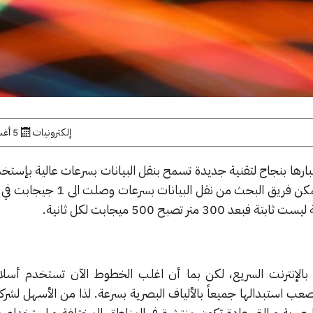
إلكترونيات
5 أغسطس, 2013
Alcatel-Luc عن اختبارها بنجاح لتقنية جديدة تسمح بنقل البيانات بسرعات عالية ب
الإتصال القديمة . ضمن الإختبار تمكن فريق البحث من نقل 
 بالإنترنت السريع، لكن بما أن اغلب الخطوط الآن تستخدم أسل
ب استبدالها جميعاً بالألياف البصرية بسرعة. لذا من الأسهل لشرك
 البصرية و التي عادة تكون منتشرة في المناطق المختلفة و استخدام ه