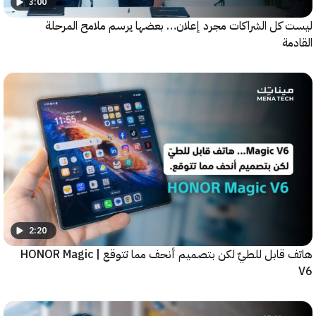
3:00
كل الشراكات مجرد إعلان… بعضها يرسم ملامح المرحلة
ة
2:20
هاتف قابل للطيّ لكن بتصميم أنحف مما تتوقع | HONOR Magic