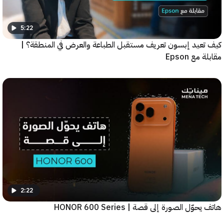
5:22
عيد إبسون تعريف مستقبل الطباعة والعرض في المنطقة؟ |
ع Epson
2:22
ّل الصورة إلى قصة | HONOR 600 Series