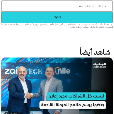
اشترك
عبر تسجيلك، أنت تؤكد أن عمرك يزيد عن 18 عاماً وتوافق على تلقي النشرات البريدية والمحتوى الترويجي، كما توافق على شروط الاستخدام وسياسة
خاصة بنا. يمكنك إلغاء اشتراكك في أي وقت.
هد أيضاً