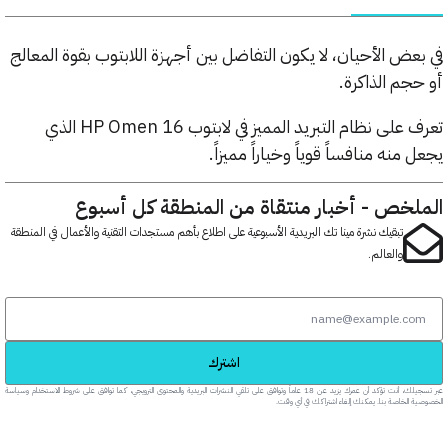
ض الأحيان، لا يكون التفاضل بين أجهزة اللابتوب بقوة المعالج
م الذاكرة.
تعرف على نظام التبريد المميز في لابتوب HP Omen 16 الذي
نه منافساً قوياً وخياراً مميزاً.
خص - أخبار منتقاة من المنطقة كل أسبوع
تبقيك نشرة مينا تك البريدية الأسبوعية على اطلاع بأهم مستجدات التقنية والأعمال في المنطقة
والعالم.
اشترك
عبر تسجيلك، أنت تؤكد أن عمرك يزيد عن 18 عاماً وتوافق على تلقي النشرات البريدية والمحتوى الترويجي، كما توافق على شروط الاستخدام وسياسة
خاصة بنا. يمكنك إلغاء اشتراكك في أي وقت.