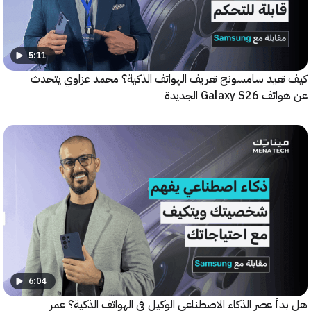
5:11
عيد سامسونج تعريف الهواتف الذكية؟ محمد عزاوي يتحدث
Galax الجديدة
6:04
 عصر الذكاء الاصطناعي الوكيل في الهواتف الذكية؟ عمر