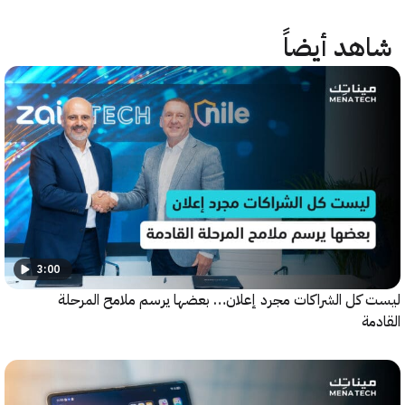
هد أيضاً
3:00
كل الشراكات مجرد إعلان… بعضها يرسم ملامح المرحلة
ة