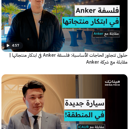
4:57
حلول تتجاوز الحاجات الأساسية: فلسفة Anker في ابتكار منتجاتها |
مع شركة Anker