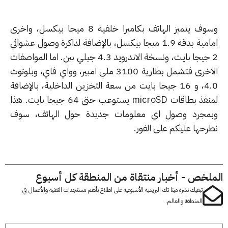
وسوف يتميز الهاتف بكاميرا خلفية 8 ميجا بيكسل، واخرى
امامية بدقة 1.9 ميجا بيكسل، بالإضافة لذاكرة وصول عشوائي
2 جيجا بايت، ونسخة الاندرويد 4.3 جيلي بين. اما المواصفات
الاخرى فتشمل بطارية 3100 ملي امبير، وواي فاي، وبلوتوث
4.0، و 16 جيجا بايت من سعة التخزين الداخلية، بالإضافة
لمنفذ بطاقات microSD يستوعب حتى 64 جيجا بايت. هذا
مجرد وصول اي معلومات جديدة حول الهاتف، سوف
رحها عليكم على الفور.
لخص - أخبار منتقاة من المنطقة كل أسبوع
تبقيك نشرة مينا تك البريدية الأسبوعية على اطلاع بأهم مستجدات التقنية والأعمال في
المنطقة والعالم.