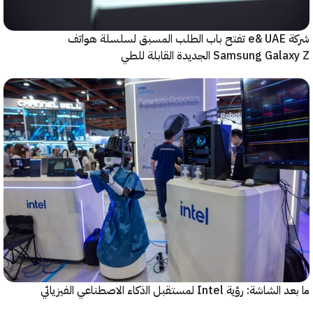
شركة e& UAE تفتح باب الطلب المسبق لسلسلة هواتف
Samsung  الجديدة القابلة للطي
رؤية Intel لمستقبل اﻟذﻛﺎء الاصطناعي الفيزيائي