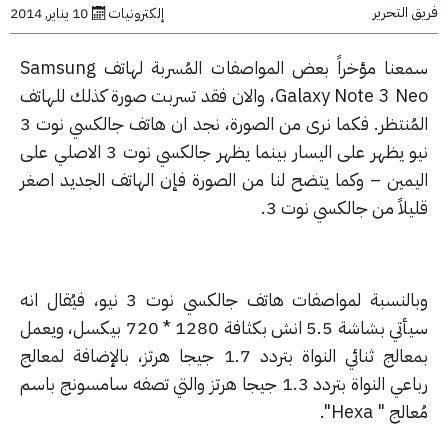
التحرير
إلكترونيات
10 يناير, 2014
سمعنا مؤخراً بعض المواصفات المُسربة لهاتف Samsung
Galaxy Note 3 Neo، والان فقد تسربت صورة كذلك للهاتف
المُنتظر. فكما نرى من الصورة، نجد ان هاتف جالكسي نوت 3
نيو يظهر على اليسار بينما يظهر جالكسي نوت 3 الاصلي على
يمين – وكما يتضح لنا من الصورة فإن الهاتف الجديد اصغر
لاً من جالكسي نوت 3.
وبالنسبة لمواصفات هاتف جالكسي نوت 3 نيو، فيُقال انه
سيأتي بشاشة 5.5 انش بكثافة 1280 * 720 بيكسل، ويعمل
بمعالج ثنائي النواة بتردد 1.7 جيجا هرتز، بالإضافة لمعالج
رباعي النواة بتردد 1.3 جيجا هرتز والتي تصفه سامسونج باسم
لج " Hexa".