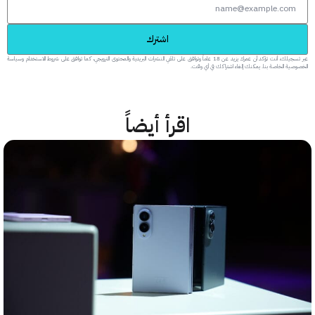
اشترك
عبر تسجيلك، أنت تؤكد أن عمرك يزيد عن 18 عاماً وتوافق على تلقي النشرات البريدية والمحتوى الترويجي، كما توافق على شروط الاستخدام وسياسة
 الخاصة بنا. يمكنك إلغاء اشتراكك في أي وقت.
اقرأ أيضاً