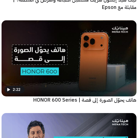
عيد إبسون تعريف مستقبل الطباعة والعرض في المنطقة؟ |
ع Epson
2:22
ّل الصورة إلى قصة | HONOR 600 Series