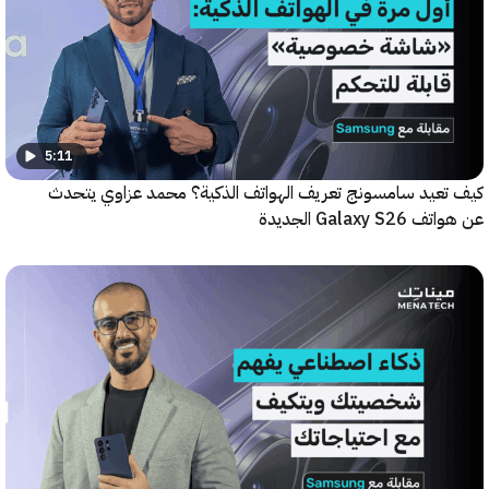
5:11
عيد سامسونج تعريف الهواتف الذكية؟ محمد عزاوي يتحدث
Galax الجديدة