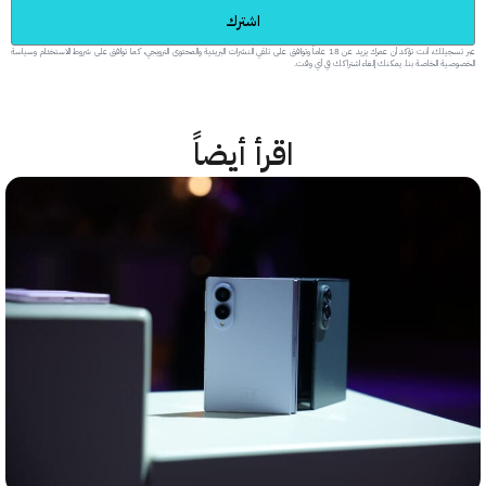
اشترك
عبر تسجيلك، أنت تؤكد أن عمرك يزيد عن 18 عاماً وتوافق على تلقي النشرات البريدية والمحتوى الترويجي، كما توافق على شروط الاستخدام وسياسة
 الخاصة بنا. يمكنك إلغاء اشتراكك في أي وقت.
اقرأ أيضاً