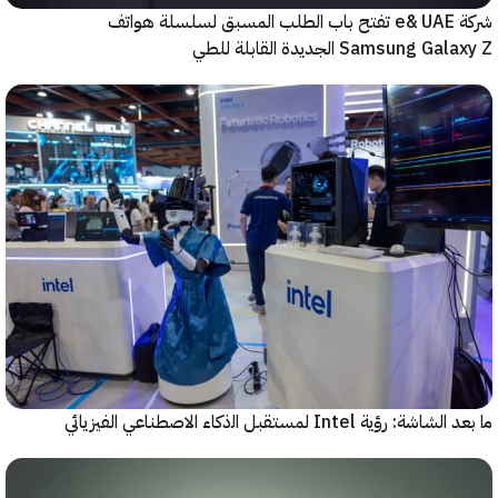
شركة e& UAE تفتح باب الطلب المسبق لسلسلة هواتف
Samsung  الجديدة القابلة للطي
رؤية Intel لمستقبل اﻟذﻛﺎء الاصطناعي الفيزيائي