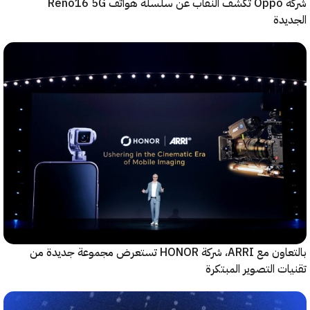
شركة Oppo تكشف النقاب عن سلسلة هواتف Reno16 5G
دة
بالتعاون مع ARRI، شركة HONOR تستعرض مجموعة جديدة من
ت التصوير المبتكرة