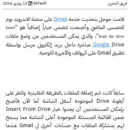
التحرير
default
13 يوليو, 2014
مت جوجل بتحديث خدمة
Gmail
على منصة الاندرويد يوم
خميس الماضي وأصبحت تتضمن خياراً إضافياً هو “
Insert
“، والذي يمكن المستخدمين من وضع ملفات
from the dr
Google
Drive مباشرة داخل بريد إلكتروني مرسل بواسطة
لى الهواتف والأجهزة اللوحية.
قاً كانت تتم إضافة الملفات بالطريقة التقليدية والنقر على
أيقونة Drive الموجودة أسفل الشاشة أما الآن فأصبح
بإمكان المستخدمين أن يجدوا خيار Insert From Drive
ن القائمة المنسدلة الموجودة أعلى الشاشة مما يسمح
لهم بمشاركة الملفات مع حسابات أخرى ل Gmail عندما