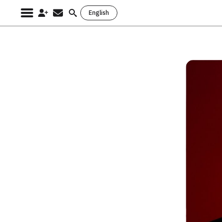
English
Search
for: