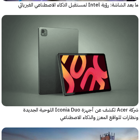
رؤية Intel لمستقبل اﻟذﻛﺎء الاصطناعي الفيزيائي
شركة Acer تكشف عن أجهزة Iconia Duo اللوحية الجديدة
ات للواقع المعزز والذكاء الاصطناعي