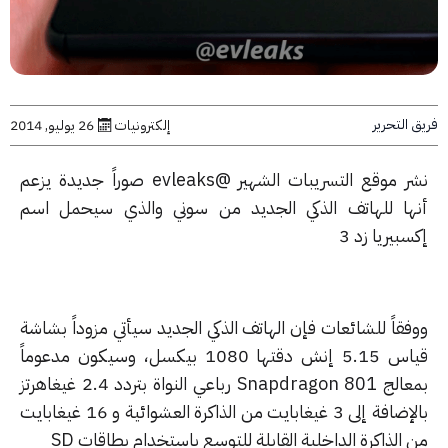
التحرير
إلكترونيات
26 يوليو, 2014
نشر موقع التسريبات الشهير @evleaks صوراً جديدة يزعم
ها للهاتف الذكي الجديد من سوني والذي سيحمل اسم
بيريا زد 3
فقاً للشائعات فإن الهاتف الذكي الجديد سيأتي مزوداً بشاشة
قياس 5.15 إنش دقتها 1080 بيكسل، وسيكون مدعوماً
بمعالج Snapdragon 801 رباعي النواة بتردد 2.4 غيغاهرتز
بالإضافة إلى 3 غيغابايت من الذاكرة العشوائية و 16 غيغابايت
الذاكرة الداخلية القابلة للتوسع باستخدام بطاقات SD