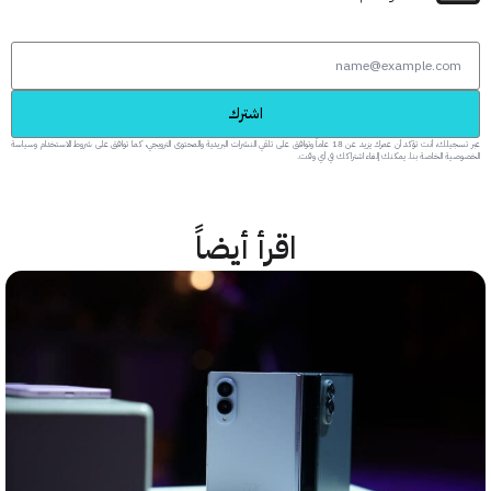
اشترك
عبر تسجيلك، أنت تؤكد أن عمرك يزيد عن 18 عاماً وتوافق على تلقي النشرات البريدية والمحتوى الترويجي، كما توافق على شروط الاستخدام وسياسة
 الخاصة بنا. يمكنك إلغاء اشتراكك في أي وقت.
اقرأ أيضاً