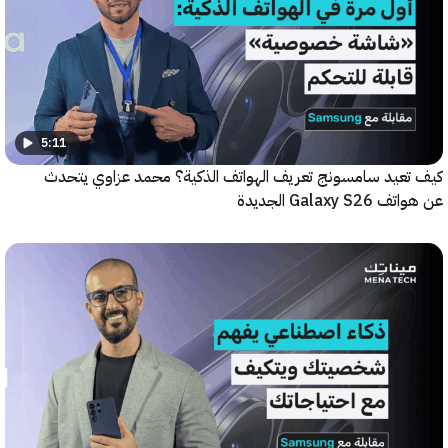
5:11
عيد سامسونج تعريف الهواتف الذكية؟ محمد عزاوي يتحدث
Galax الجديدة