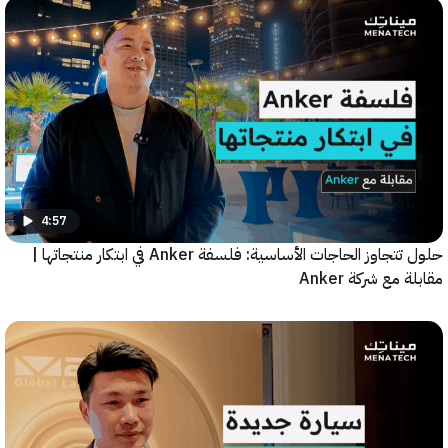
4:57
حلول تتجاوز الحاجات الأساسية: فلسفة Anker في ابتكار منتجاتها |
مع شركة Anker