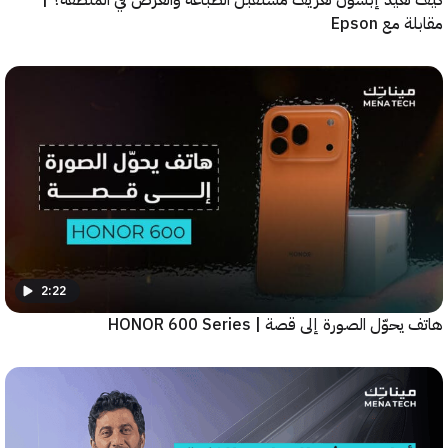
عيد إبسون تعريف مستقبل الطباعة والعرض في المنطقة؟ |
ع Epson
2:22
ّل الصورة إلى قصة | HONOR 600 Series