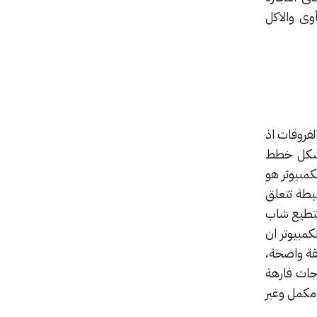
وى والاكل
لفروقات اذ
 نشكل خطط
مبيوتر هو
يطة تتعلق
بستطيع شاب
مبيوتر ان
قة واضحة،
جات فارهة
مكمل وغير