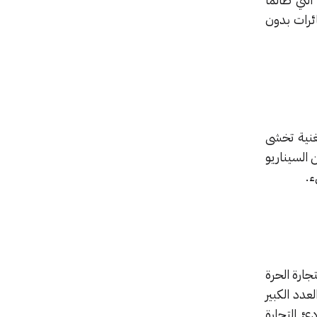
ائرات بدون
غنية تخشى
 السيناريو
ء.
جارة الحرة
عدد الكبير
ئ التجارة