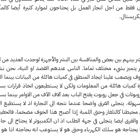
ون فقط من اجل انجاز العمل بل يحتاجون لموارد كثيرة أيضا كالمأ
لكريستال.
شر بينهم بين بعض والمنافسة بين البشر والأجهزة لوجدت العديد من ا
وتر يتميز بشيء مختلف تماما. الناس عندهم القصد او النية، نحن
ويصعب علينا ايجاد المنطق في كميات هائلة من البيانات بينما الك
ة كميات هائلة من المعلومات ولكن لا يستطيعون اتخاذ قرارات بس
روبوتات في جعل روبوت يفتح الباب بعد آلاف الآف من الاوامر بينما 
لة. يتجلى الفرق واضحا عندما نتجه الى التجارة اذ لا يستطيع الك
 محيطنا كالتلفاز وحتى اللمبة إذا أصبح هذا الخوف مضخما، فالحقي
الفرق ايضا يتجلى في جهة الطلب اذ ان الكمبيوتر لا يحتاج الى حا
 يحتاجه هو سلك الكهرباء وحتى هو لا يستوعب انه بحاجته اذا هو 