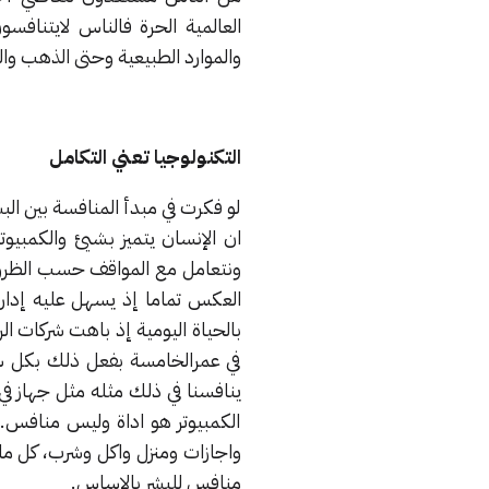
العالمية الحرة فالناس لايتنافس
والموارد الطبيعية وحتى الذهب وا
التكنولوجيا تعني التكامل
لو فكرت في مبدأ المنافسة بين الب
ان الإنسان يتميز بشيئ والكمبي
ونتعامل مع المواقف حسب الظروف 
العكس تماما إذ يسهل عليه إدار
بالحياة اليومية إذ باهت شركات ال
في عمرالخامسة بفعل ذلك بكل سهو
ينافسنا في ذلك مثله مثل جهاز في
الكمبيوتر هو اداة وليس منافس. و
واجازات ومنزل واكل وشرب، كل ما
منافس للبشر بالاساس.