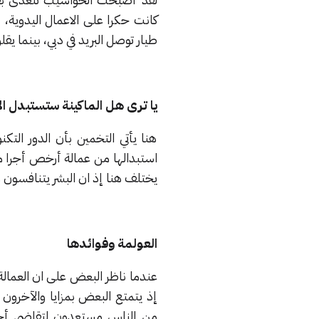
كانت حكرا على الاعمال اليدوية، 
طيار توصل البريد في دبي، بينما ي
يا ترى هل الماكينة ستستبدل ا
هنا يأتي التخمين بأن الدور التك
استبدالها من عمالة أرخص أجرا من
يختلف هنا إذ ان البشر يتنافسون
العولمة وفوائدها
عندما ناظر البعض على ان العمالة 
إذ يتمتع البعض بمزايا والآخرون ب
من الناس مستعدون لتقاضي أجرا 