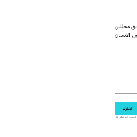
يق محللين
ن الانسان
اشترك
يدية والمحتوى الترويجي، كما توافق على