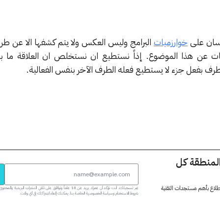
نسان على
خوارزميات
البرامج وليس العكس ولا يتم كشفها الا عن طر
ت عن هذا الموضوع. إذاً نستطيع ان نستخلص ان العلاقة ما بي
 طرف بفعل جزء لا يستطيع فعله الطرف الآخر بنفس الفعالية.
المنطقة كل
 اطلاع بأهم مستجدات التقنية
عبر تسجيلك، أنت تؤكد أن عمرك يزيد عن 18 عاماً وتوافق على تلقي النشرات البر
شروط الاستخدام وسياسة الخصوصية الخاصة بنا. يمكنك إلغاء اشتراكك في أي وقت.