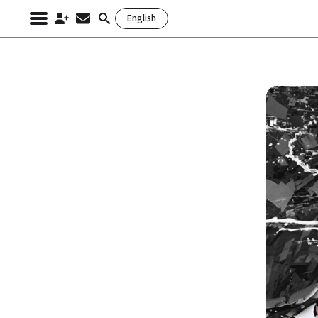
English
Search
for: