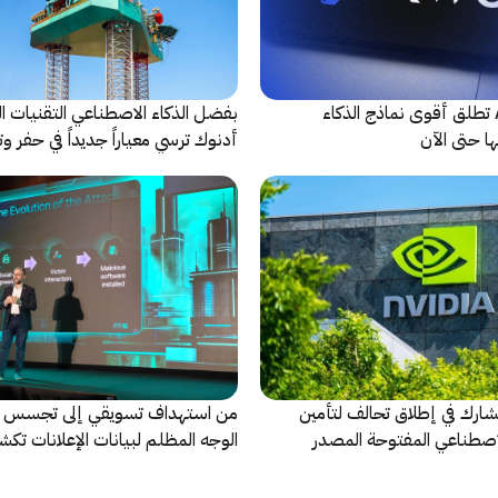
شركة Alibaba تطلق أقوى نماذج الذكاء
بفضل الذكاء الاصطناعي التقنيات ال
ا حتى الآن
أدنوك ترسي معياراً جديداً في حفر وت
النقطية
كة Nvidia تشارك في إطلاق تحالف لتأمين
من استهداف تسويقي إلى تجسس ر
لاصطناعي المفتوحة المصدر
الوجه المظلم لبيانات الإعلانات تكش
كاسبرسكي