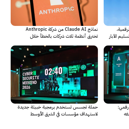
رقمية،
نماذج Claude AI من شركة Anthropic
سليم الآبار
تخترق أنظمة ثلاث شركات بالخطأ خلال
اختبارات أمنية
قمي:
حملة تجسس تستخدم برمجية خبيثة جديدة
فه
لاستهداف مؤسسات في الشرق الأوسط
وإفريقيا