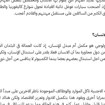
إذ أصبحت سيارات غوغل ذاتية القيادة تجول شوارع كاليفورنيا والط
قلق الكثير من السائقين على مستقبل مهنتهم والقادم أعجب.
لانسان؟
نولوجي هو مكمل أم مبدل للإنسان، إذ كانت العمالة في البلدان ال
 دول مجاورة بما آن الانسان فعلا يقدر على استبدال الإنسان، ولكن
 من اجل استبدال بعضهم بعضا بينما الكمبيوتر لا ينافس من أجل شي
الاجنبية تاكل الموارد والوظائف الموجودة ناظر الاخرين على مبدأ الت
مزايا أخرى ويقود هذا بتكميل الادوار وتعزيز الاقتصاد ولكن هناك ال
قليل مقابل عمل كثير في هذه الحالة مما يدعو للتساؤل في مباد