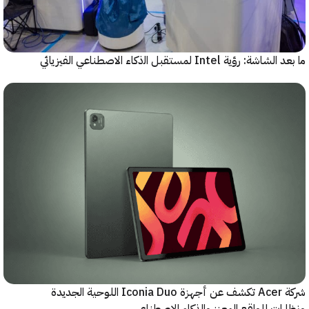
رؤية Intel لمستقبل اﻟذﻛﺎء الاصطناعي الفيزيائي
شركة Acer تكشف عن أجهزة Iconia Duo اللوحية الجديدة