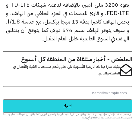
بقوة 3200 ملي أمبير، بالإضافة لدعمه شبكات TD-LTE و
FDD-LTE، و قارئ للبصمات في الجزء الخلفي من الهاتف. و
يحمل الهاتف كاميرا بدقة 13 ميجا بيكسل، مع عدسة f/1.8.
و سوف يتوفر الهاتف بسعر 576 دولار، كما يتوقع أن ينطلق
اتف في السوق العالمية خلال العام المقبل.
لخص - أخبار منتقاة من المنطقة كل أسبوع
تبقيك نشرة مينا تك البريدية الأسبوعية على اطلاع بأهم مستجدات التقنية والأعمال في
المنطقة والعالم.
اشترك
عبر تسجيلك، أنت تؤكد أن عمرك يزيد عن 18 عاماً وتوافق على تلقي النشرات البريدية والمحتوى الترويجي، كما توافق على شروط الاستخدام وسياسة
 الخاصة بنا. يمكنك إلغاء اشتراكك في أي وقت.