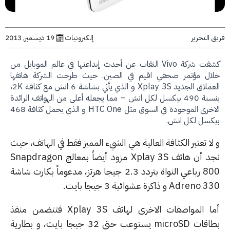
التحرير
إلكترونيات
19 ديسمبر, 2013
كشفت شركة Vivo النقاب عن أحدث إبداعتها في عالم الموبايل من
ال مؤتمر صحفي اقيم في الصين. حيث طرحت الشركة هاتفها
العملاق الجديد Xplay 3S و الذي يأتي بشاشة 6 انش مع كثافة 2K،
بنسبة 490 بيكسل لكل انش – مما يجعله أعلى من الهواتف الرائدة
الاخرى الموجودة في السوق مثل HTC One و الذي يحمل كثافة 468
كسل لكل انش.
ا تعتبر الكثافة العالية هي الشيء المميز فقط في الهاتف، حيث
نجد أن هاتف Xplay 3S مزود أيضاً بمعالج Snapdragon
800 رباعي النواة بتردد 2.3 جيجا هرتز، مدعوماً بكارت شاشة
Adre و ذاكرة عشوائية 3 جيجا بايت.
أما المواصفات الاخرى لهاتف Xplay 3S فتتضمن منفذ
بطاقات microSD يستوعب حتى 32 جيجا بايت، و بطارية