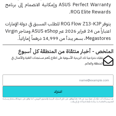
ASUS Perfect Warranty وإمكانية الانضمام إلى برنامج
ROG Elite Reward
يتوفر ROG Flow Z13-KJP للطلب المسبق في دولة الإمارات
اعتباراً من 24 فبراير 2026 عبر ASUS eShop ومتاجر Virgin
Meg، بسعر يبدأ من 14,999 درهماً إماراتياً.
لخص - أخبار منتقاة من المنطقة كل أسبوع
تبقيك نشرة مينا تك البريدية الأسبوعية على اطلاع بأهم مستجدات التقنية والأعمال في
المنطقة والعالم.
اشترك
عبر تسجيلك، أنت تؤكد أن عمرك يزيد عن 18 عاماً وتوافق على تلقي النشرات البريدية والمحتوى الترويجي، كما توافق على شروط الاستخدام وسياسة
 الخاصة بنا. يمكنك إلغاء اشتراكك في أي وقت.