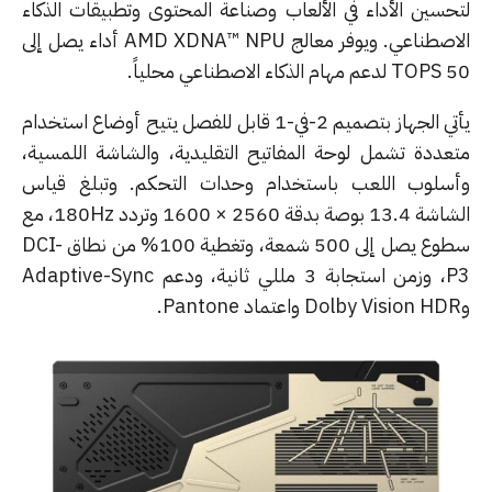
حسين الأداء في الألعاب وصناعة المحتوى وتطبيقات الذكاء
الاصطناعي. ويوفر معالج AMD XDNA™ NPU أداء يصل إلى
اصطناعي محلياً.
يأتي الجهاز بتصميم 2-في-1 قابل للفصل يتيح أوضاع استخدام
عددة تشمل لوحة المفاتيح التقليدية، والشاشة اللمسية،
سلوب اللعب باستخدام وحدات التحكم. وتبلغ قياس
الشاشة 13.4 بوصة بدقة 2560 × 1600 وتردد 180Hz، مع
سطوع يصل إلى 500 شمعة، وتغطية 100% من نطاق DCI-
P3، وزمن استجابة 3 مللي ثانية، ودعم Adaptive-Sync