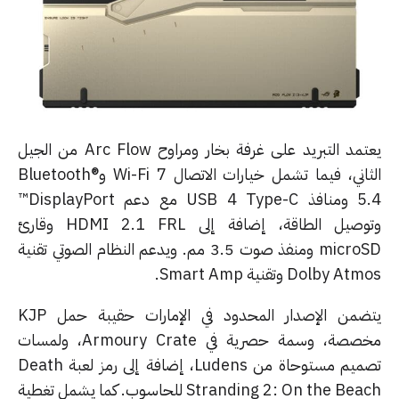
يعتمد التبريد على غرفة بخار ومراوح Arc Flow من الجيل
الثاني، فيما تشمل خيارات الاتصال Wi-Fi 7 وBluetooth®
5.4 ومنافذ USB 4 Type-C مع دعم DisplayPort™
وتوصيل الطاقة، إضافة إلى HDMI 2.1 FRL وقارئ
microSD ومنفذ صوت 3.5 مم. ويدعم النظام الصوتي تقنية
Dolby A وتقنية Smart Amp.
يتضمن الإصدار المحدود في الإمارات حقيبة حمل KJP
مخصصة، وسمة حصرية في Armoury Crate، ولمسات
تصميم مستوحاة من Ludens، إضافة إلى رمز لعبة Death
Stranding 2: On the Beach للحاسوب. كما يشمل تغطية