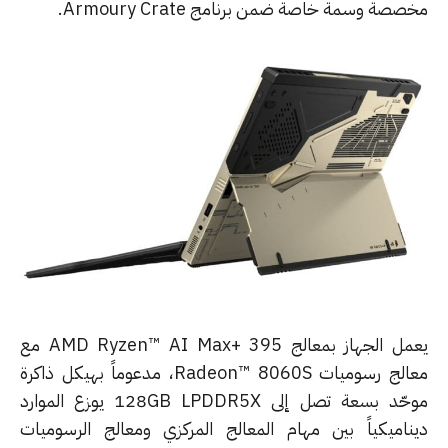
صة وسمة خاصة ضمن برنامج Armoury Crate.
يعمل الجهاز بمعالج AMD Ryzen™ AI Max+ 395 مع
معالج رسوميات Radeon™ 8060S، مدعوماً بهيكل ذاكرة
موحّد بسعة تصل إلى 128GB LPDDR5X يوزع الموارد
ناميكياً بين مهام المعالج المركزي ومعالج الرسوميات