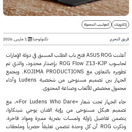
رونيات
الحواسيب المحمولة
التحرير
تكنولوجيا
1 مارس, 2026
أعلنت ASUS ROG فتح باب الطلب المسبق في دولة الإمارات
لحاسوب ROG Flow Z13-KJP بإصدار محدود، والذي تم
تطويره بالتعاون مع KOJIMA PRODUCTIONS. ويجمع
الجهاز بين تصميم مستوحى من شخصية Ludens وأداء
مول مخصص للألعاب وصناعة المحتوى.
جاء الجهاز تحت شعار «For Ludens Who Dare»، مع
ميم هيكل مستوحى من رؤية الفنان يوجي شينكاوا،
ضمن تفاصيل زاويّة ولمسات بصرية مميزة ومواد فاخرة.
وذكرت ROG أن كل وحدة تتضمن تغليفاً حصرياً وملحقات