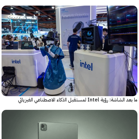
رؤية Intel لمستقبل اﻟذﻛﺎء الاصطناعي الفيزيائي