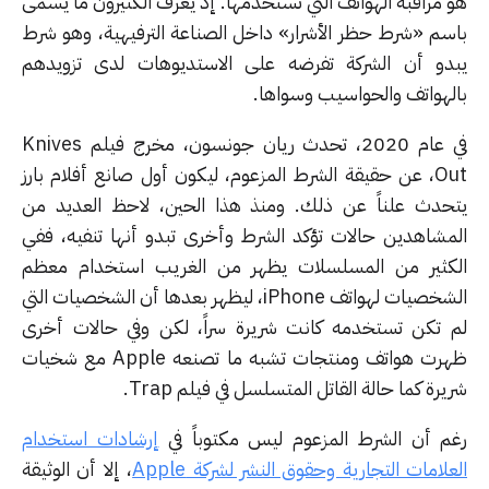
 مراقبة الهواتف التي تستخدمها. إذ يعرف الكثيرون ما يسمى
سم «شرط حظر الأشرار» داخل الصناعة الترفيهية، وهو شرط
دو أن الشركة تفرضه على الاستديوهات لدى تزويدهم
لهواتف والحواسيب وسواها.
في عام 2020، تحدث ريان جونسون، مخرج فيلم Knives
Out، عن حقيقة الشرط المزعوم، ليكون أول صانع أفلام بارز
حدث علناً عن ذلك. ومنذ هذا الحين، لاحظ العديد من
مشاهدين حالات تؤكد الشرط وأخرى تبدو أنها تنفيه، ففي
كثير من المسلسلات يظهر من الغريب استخدام معظم
الشخصيات لهواتف iPhone، ليظهر بعدها أن الشخصيات التي
 تكن تستخدمه كانت شريرة سراً، لكن وفي حالات أخرى
ظهرت هواتف ومنتجات تشبه ما تصنعه Apple مع شخيات
رة كما حالة القاتل المتسلسل في فيلم Trap.
م أن الشرط المزعوم ليس مكتوباً في
إرشادات استخدام
لامات التجارية وحقوق النشر لشركة Apple
، إلا أن الوثيقة