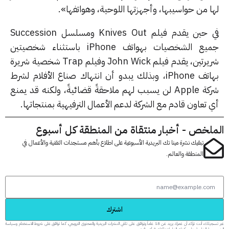
 من حواسيبها، وأجهزتها اللوحية، وهواتفها».
في حين يقدم فيلم Knives Out ومسلسل Succession
جميع الشخصيات بهواتف iPhone باستثناء شخصيتين
شريرتين، يقدم فيلم John Wick وفيلم Trap شخصية شريرة
بهاتف iPhone، وبذلك يبدو أن انتهاك صناع الأفلام لشرط
شركة Apple لن يسبب لهم ملاحقةً قضائيةً، ولكنه قد يمنع
تعاون قادم مع الشركة لدعم الأعمال الترفيهية بمنتجاتها.
لخص - أخبار منتقاة من المنطقة كل أسبوع
تبقيك نشرة مينا تك البريدية الأسبوعية على اطلاع بأهم مستجدات التقنية والأعمال في
المنطقة والعالم.
اشترك
عبر تسجيلك، أنت تؤكد أن عمرك يزيد عن 18 عاماً وتوافق على تلقي النشرات البريدية والمحتوى الترويجي، كما توافق على شروط الاستخدام وسياسة