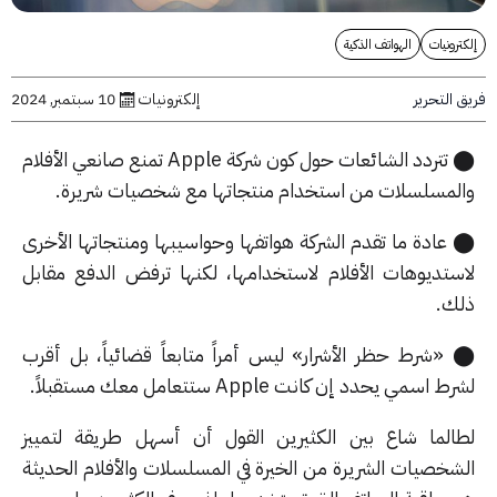
رونيات
الهواتف الذكية
التحرير
إلكترونيات
10 سبتمبر, 2024
⬤ تتردد الشائعات حول كون شركة Apple تمنع صانعي الأفلام
لمسلسلات من استخدام منتجاتها مع شخصيات شريرة.
عادة ما تقدم الشركة هواتفها وحواسيبها ومنتجاتها الأخرى
ستديوهات الأفلام لاستخدامها، لكنها ترفض الدفع مقابل
ك.
«شرط حظر الأشرار» ليس أمراً متابعاً قضائياً، بل أقرب
 اسمي يحدد إن كانت Apple ستتعامل معك مستقبلاً.
الما شاع بين الكثيرين القول أن أسهل طريقة لتمييز
شخصيات الشريرة من الخيرة في المسلسلات والأفلام الحديثة