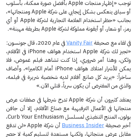
توجب «إظهار منتجات Apple بأفضل صورة ممكنة، بأسلوب
أو سياق ينعكس بشكل إيجابي على شركة Apple ومنتجاتها»،
بجانب «حظر استخدام العلامة التجارية لشركة Apple أو أي
 أو شعار، أو أيقونة مملوكة لشركة Apple بطريقة مهينة».
 لقاء مع صحيفة
Vanity Fair
في عام 2020، قال جونسون:
«تجيز لك شركة Apple استخدام هواتف iPhone في الأفلام،
كن، وهذا أمر ضروري، إذا كنت تشاهد فيلم غموض، فلا
يمكن للأشرار امتلاك هواتف iPhone أمام الكاميرا»، وأضاف
خراً: «يريد كل صانع أفلام لديه شخصية شريرة في فيلمه،
لذي من المفترض أن يكون سرياً، قتلي الآن.»
يعتقد كثيرون أن شركة Apple تدرج شرطها في صفقات عرض
تجاتها في الأعمال الترفيهية مع صناع الأفلام، إلا أن جافن
بولون، المنتج التنفيذي لمسلسل Curb Your Enthusiasm،
بر صحيفة
Business Insider
أن شركة Apple «لن تدفع
ابل عرض منتجاتها، ولكنها مستعدة لتسليم كمية لا حصر