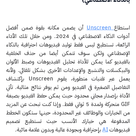
تطاع
Unscreen
أن يضمن مكانه بقوة ضمن أفضل
أدوات الذكاء الاصطناعي في 2024. ومن خلال تلك الأداء
رائعة، تستطيع ليس فقط توليد فيديوهات احترافية بالذكاء
إصطناعي ولكن سوف تتمكن أيضا من حذف الخلفية
لفيديو كما يمكن للأداة تحليل الفيديوهات وضبط الألوان
لبيكسلات والتشبع والإعدادات الأخرى بشكل تلقائي. ولأنه
يعمل عبر تقنيات متطورة، يقوم Unscreen بإكتشاف
تفاصيل الصغيرة في الفيديو ومن ثم يوفر نتائج مثالية. تأتي
أداة بإصدار مجاني محدود حيث يمكن حفظ الفيديو بصيغة
GIF متحركة ولمدة 5 ثواني فقط. وإذا كنت تبحث عن المزيد
 الخيارات والوظائف غير المحدودة، حينها ستكون الخطط
مدفوعة هي خيارك الأنسب حيث تستطيع تصميم
ديوهات
AI
بإحترافية وبجودة عالية وبدون علامة مائية.